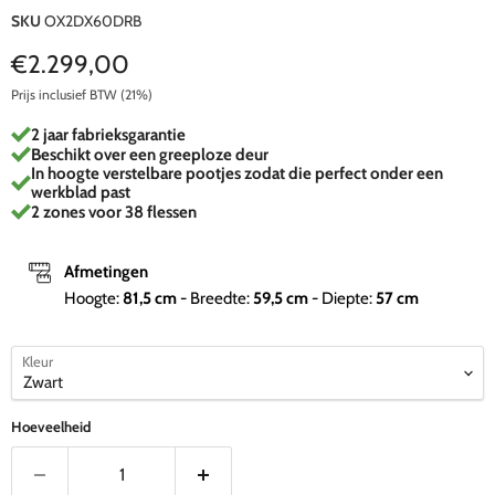
SKU
OX2DX60DRB
Huidige prijs
€2.299,00
Prijs inclusief BTW (21%)
2 jaar fabrieksgarantie
Beschikt over een greeploze deur
In hoogte verstelbare pootjes zodat die perfect onder een
werkblad past
2 zones voor 38 flessen
Afmetingen
Hoogte:
81,5
cm
- Breedte:
59,5
cm
- Diepte:
57
cm
Kleur
Hoeveelheid