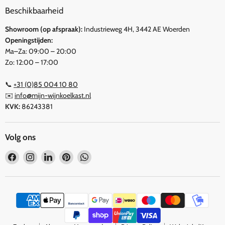
Beschikbaarheid
Showroom (op afspraak):
Industrieweg 4H, 3442 AE Woerden
Openingstijden:
Ma–Za: 09:00 – 20:00
Zo: 12:00 – 17:00
📞
+31 (0)85 004 10 80
✉️
info@mijn-wijnkoelkast.nl
KVK:
86243381
Volg ons
Vind
Vind
Vind
Vind
Vind
ons
ons
ons
ons
ons
op
op
op
op
op
Facebook
Instagram
LinkedIn
Pinterest
WhatsApp