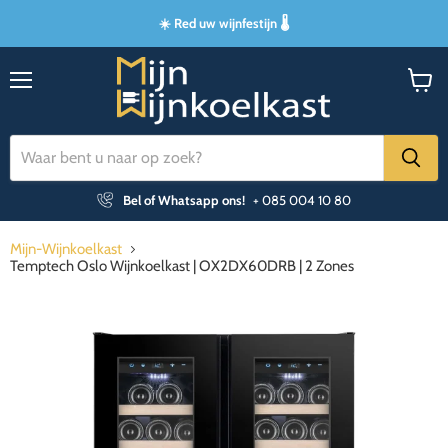
☀️ Red uw wijnfestijn 🌡️
Menu
Winke
bekijk
Bel of Whatsapp ons!
+ 085 004 10 80
Mijn-Wijnkoelkast
Temptech Oslo Wijnkoelkast | OX2DX60DRB | 2 Zones