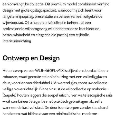
een omvangrijke collectie. Dit premium model combineert verfijnd
design met grote opslagcapaciteit, waardoor hij zich leent voor
langetermijnopslag, presentatie en beheer van een uitgebreide
wijnvoorraad. Of u nu een privécollectie beheert of een
professionele wijnomgeving wilt inrichten: deze kast biedt de
betrouwbaarheid en elegantie die past bij een stijlvolle
interieurinrichting.
Ontwerp en Design
Het ontwerp van de WLB-460FL-MIX is stijlvol en doordacht: een
robuuste, zwart gecoate stalen behuizing met een volledig glazen
deur, voorzien van driedubbel UV-werend glas, toont uw collectie
veilig en overzichtelijk. Binnenin rust de wijncollectie op mahonie-
(Sapele) houten leggers die soepel uitschuiven via telescopische rails
— dit combineert elegantie met praktisch gebruiksgemak, zelfs
wanneer de kast vol staat. De deur is ontworpen zonder standaard
handgreep, wat bijdraagt aan een minimalistische, moderne