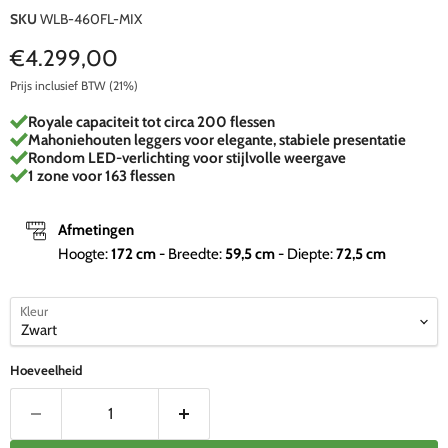
SKU
WLB-460FL-MIX
Huidige prijs
€4.299,00
Prijs inclusief BTW (21%)
Royale capaciteit tot circa 200 flessen
Mahoniehouten leggers voor elegante, stabiele presentatie
Rondom LED-verlichting voor stijlvolle weergave
1 zone voor 163 flessen
Afmetingen
Hoogte:
172
cm
- Breedte:
59,5
cm
- Diepte:
72,5
cm
Kleur
Hoeveelheid