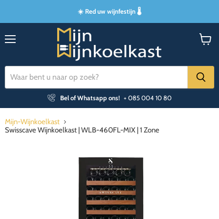
☀️ Red uw wijnfestijn 🌡️
Menu
Winke
bekijk
Bel of Whatsapp ons!
+ 085 004 10 80
Mijn-Wijnkoelkast
Swisscave Wijnkoelkast | WLB-460FL-MIX | 1 Zone