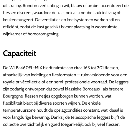
uitstraling. Rondom verlichting in wit, blauw of amber accentueert de
flessen discreet, waardoor de kast ook als meubelstuk in living of
keuken fungeert. De ventilatie- en koelsystemen werken stil en
efficiënt, zodat de kast geschikt is voor plaatsing in woonruimte,
wijnkamer of horecaomgeving.
Capaciteit
De WLB-460FL-MIX biedt ruimte aan circa 163 tot 201 flessen,
afhankelijk van indeling en flesformaten — ruim voldoende voor een
royale privécollectie of een semi-professionele voorraad. De leggers
zijn zodanig ontworpen dat zowel klassieke Bordeaux- als bredere
Bourgogne-flessen netjes opgeborgen kunnen worden, wat
flexibiliteit biedt bij diverse soorten wijnen. De enkele
temperatuurzone houdt de opslagcondities constant, wat ideaal is
voor langdurige bewaring. Dankzij de telescopische leggers blijft de
collectie overzichtelijk en goed toegankelijk, ook bij veel flessen.