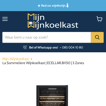
☀️ Red uw wijnfestijn 🌡️
Menu
Winke
bekijk
Bel of Whatsapp ons!
+ 085 004 10 80
Mijn-Wijnkoelkast
La Sommeliere Wijnkoelkast | ECELLAR.BI150 | 3 Zones