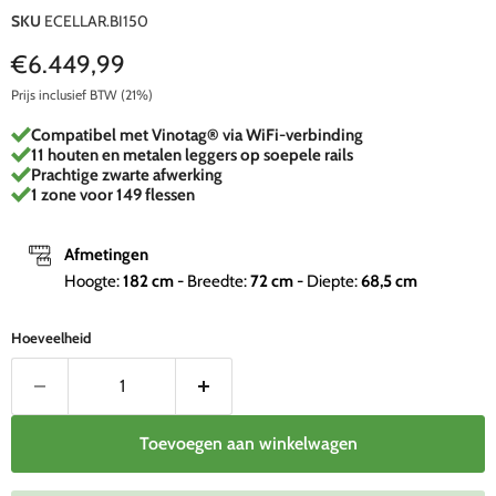
SKU
ECELLAR.BI150
Huidige prijs
€6.449,99
Prijs inclusief BTW (21%)
Compatibel met Vinotag® via WiFi-verbinding
11 houten en metalen leggers op soepele rails
Prachtige zwarte afwerking
1 zone voor 149 flessen
Afmetingen
Hoogte:
182
cm
- Breedte:
72
cm
- Diepte:
68,5
cm
Hoeveelheid
Toevoegen aan winkelwagen