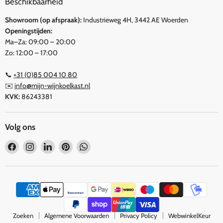
Beschikbaarheid
Showroom (op afspraak):
Industrieweg 4H, 3442 AE Woerden
Openingstijden:
Ma–Za: 09:00 – 20:00
Zo: 12:00 – 17:00
📞
+31 (0)85 004 10 80
✉️
info@mijn-wijnkoelkast.nl
KVK:
86243381
Volg ons
Vind
Vind
Vind
Vind
Vind
ons
ons
ons
ons
ons
op
op
op
op
op
Facebook
Instagram
LinkedIn
Pinterest
WhatsApp
Zoeken
Algemene Voorwaarden
Privacy Policy
WebwinkelKeur