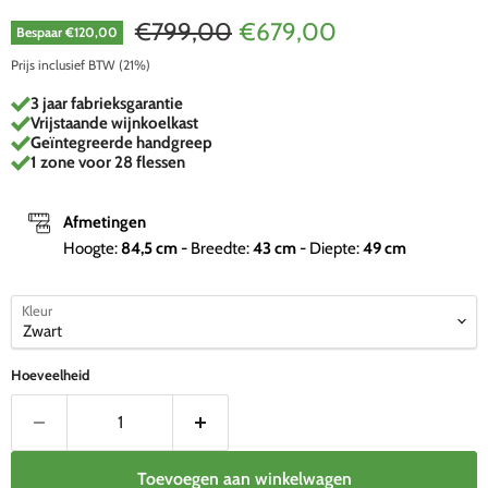
Oorspronkelijke prijs
Huidige prijs
€799,00
€679,00
Bespaar
€120,00
Prijs inclusief BTW (21%)
3 jaar fabrieksgarantie
Vrijstaande wijnkoelkast
Geïntegreerde handgreep
1 zone voor 28 flessen
Afmetingen
Hoogte:
84,5
cm
- Breedte:
43
cm
- Diepte:
49
cm
Kleur
Hoeveelheid
Toevoegen aan winkelwagen