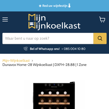
☀️ Red uw wijnfestijn 🌡️
Menu
Winke
bekijk
Bel of Whatsapp ons!
+ 085 004 10 80
Mijn-Wijnkoelkast
Dunavox Home-28 Wijnkoelkast | DXFH-28.88 | 1 Zone