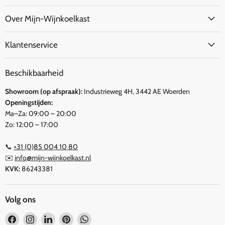
Over Mijn-Wijnkoelkast
Klantenservice
Beschikbaarheid
Showroom (op afspraak):
Industrieweg 4H, 3442 AE Woerden
Openingstijden:
Ma–Za: 09:00 – 20:00
Zo: 12:00 – 17:00
📞
+31 (0)85 004 10 80
✉️
info@mijn-wijnkoelkast.nl
KVK:
86243381
Volg ons
Vind
Vind
Vind
Vind
Vind