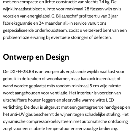
met een compacte en lichte constructie van slechts 24 kg. De
wijnklimaatkast biedt ruimte voor maximaal 28 flessen wijn en is
voorzien van energielabel G. Bij aanschaf profiteert u van 3 jaar
fabrieksgarantie en 24 maanden all-in service vanuit ons
gespecialiseerde onderhoudsteam, zodat u verzekerd bent van een
probleemloze ervaring bij eventuele storingen of defecten.
Ontwerp en Design
De DXFH-28.88 is ontworpen als vrijstaande wijnklimaatkast voor
gebruik in de keuken of woonkamer, maar kan ook in een kast of
wand worden geplaatst mits rondom minimaal 5 cm vrije ruimte
wordt aangehouden voor ventilatie. Het interieur is voorzien van
uitschuifbare houten leggers en sfeervolle warme witte LED-
verlichting. De deur is uitgerust met een geïntegreerde handgreep en
het anti-UV glas beschermt de wijnen tegen schadelijke straling. Het
dynamische compressorkoelsysteem met automatische ontdooiing
zorgt voor een stabiele temperatuur en eenvoudige bediening.