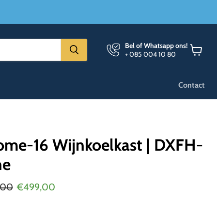
Bel of Whatsapp ons!
+ 085 004 10 80
Winkel
bekijken
Contact
me-16 Wijnkoelkast | DXFH-
ne
onkelijke prijs
Huidige prijs
,00
€499,00