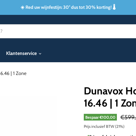
☀️ Red uw wijnfestijn: 30° dus tot 30% korting! 🌡️
Klantenservice
.46 | 1 Zone
Dunavox Ho
16.46 | 1 Zo
Oorspr
€599
Bespaar
€100,00
Prijs inclusief BTW (21%)