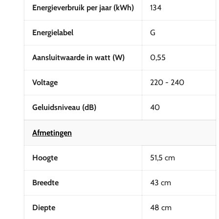
Energieverbruik per jaar (kWh)
134
Energielabel
G
Aansluitwaarde in watt (W)
0,55
Voltage
220 - 240
Geluidsniveau (dB)
40
Afmetingen
Hoogte
51,5 cm
Breedte
43 cm
Diepte
48 cm