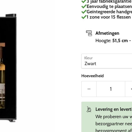
3 jaar fabrieksgarantie
Eenvoudig te plaatse
Geïntegreerde handgr
1 zone voor 15 flessen
Afmetingen
Hoogte:
51,5
cm
-
Kleur
Hoeveelheid
Levering en levert
We proberen uw wi
bezorgpartner nee
bezorgmoment af 