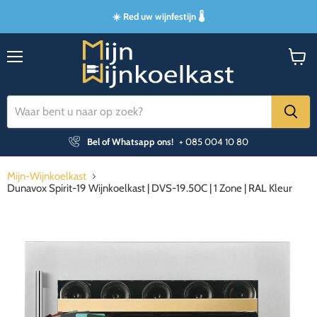
☀️ Red uw wijnfestijn 🌡️
Menu
Winke
bekijk
Bel of Whatsapp ons!
+ 085 004 10 80
Mijn-Wijnkoelkast
Dunavox Spirit-19 Wijnkoelkast | DVS-19.50C | 1 Zone | RAL Kleur