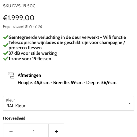
SKU
DVS-19.50C
Huidige prijs
€1.999,00
Prijs inclusief BTW (21%)
Geïntegreerde verluchting in de deur verwerkt + Wifi functie
Telescopische wijnlades die geschikt zijn voor champagne /
prosecco flessen
37 dB voor stille werking
1 zone voor 19 flessen
Afmetingen
Hoogte:
45,5
cm
- Breedte:
59
cm
- Diepte:
56,9
cm
Kleur
Hoeveelheid