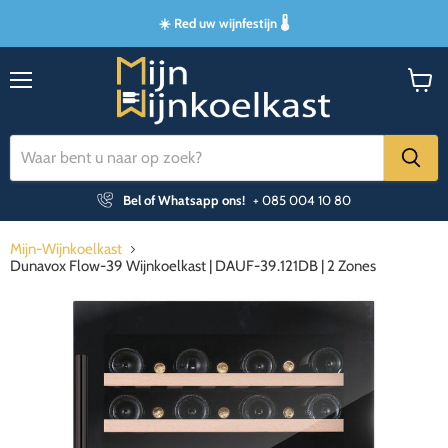
☀️ Red uw wijnfestijn 🌡️
Menu
Winke
bekijk
Bel of Whatsapp ons!
+ 085 004 10 80
Mijn-Wijnkoelkast
Dunavox Flow-39 Wijnkoelkast | DAUF-39.121DB | 2 Zones