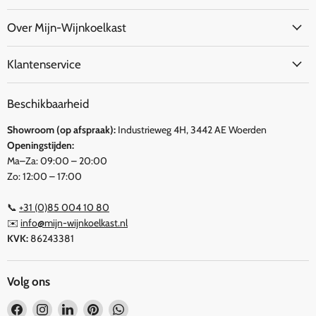
Over Mijn-Wijnkoelkast
Klantenservice
Beschikbaarheid
Showroom (op afspraak):
Industrieweg 4H, 3442 AE Woerden
Openingstijden:
Ma–Za: 09:00 – 20:00
Zo: 12:00 – 17:00
📞
+31 (0)85 004 10 80
✉️
info@mijn-wijnkoelkast.nl
KVK:
86243381
Volg ons
Vind
Vind
Vind
Vind
Vind