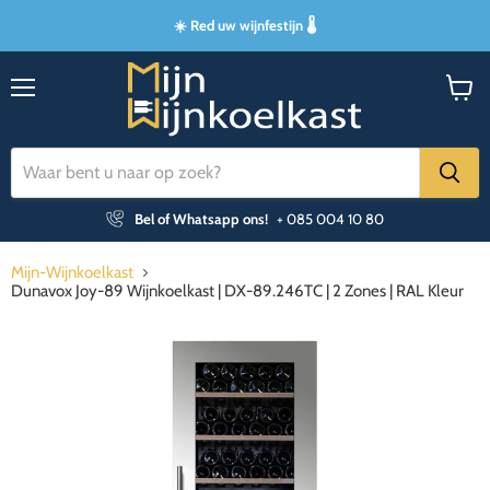
☀️ Red uw wijnfestijn 🌡️
Menu
Winke
bekijk
Bel of Whatsapp ons!
+ 085 004 10 80
Mijn-Wijnkoelkast
Dunavox Joy-89 Wijnkoelkast | DX-89.246TC | 2 Zones | RAL Kleur