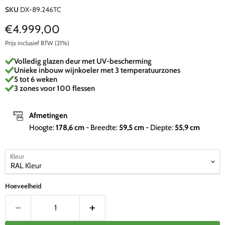
SKU
DX-89.246TC
Huidige prijs
€4.999,00
Prijs inclusief BTW (21%)
Volledig glazen deur met UV-bescherming
Unieke inbouw wijnkoeler met 3 temperatuurzones
5 tot 6 weken
3 zones voor 100 flessen
Afmetingen
Hoogte:
178,6
cm
- Breedte:
59,5
cm
- Diepte:
55,9
cm
Kleur
Hoeveelheid