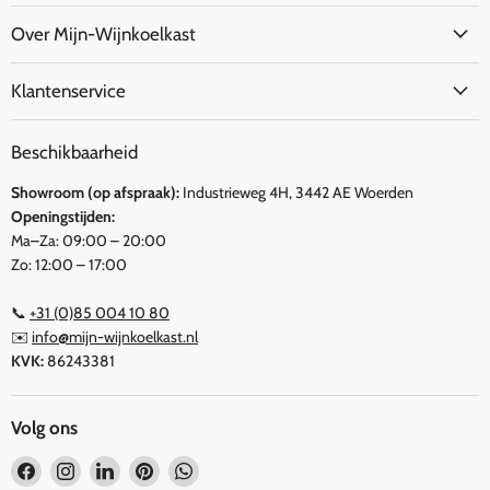
Over Mijn-Wijnkoelkast
Klantenservice
Beschikbaarheid
Showroom (op afspraak):
Industrieweg 4H, 3442 AE Woerden
Openingstijden:
Ma–Za: 09:00 – 20:00
Zo: 12:00 – 17:00
📞
+31 (0)85 004 10 80
✉️
info@mijn-wijnkoelkast.nl
KVK:
86243381
Volg ons
Vind
Vind
Vind
Vind
Vind