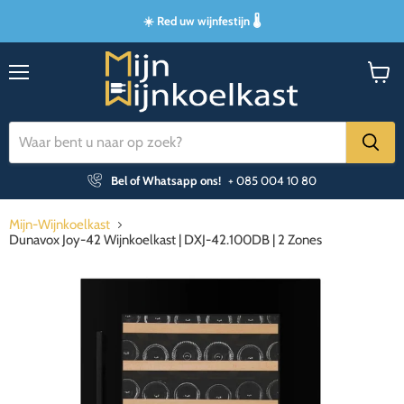
☀️ Red uw wijnfestijn 🌡️
Menu
Winke
bekijk
Bel of Whatsapp ons!
+ 085 004 10 80
Mijn-Wijnkoelkast
Dunavox Joy-42 Wijnkoelkast | DXJ-42.100DB | 2 Zones