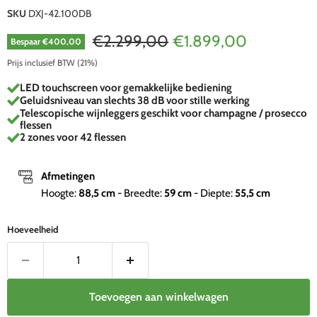
SKU
DXJ-42.100DB
Oorspronkelijke prijs
Huidige prijs
€2.299,00
€1.899,00
Bespaar
€400,00
Prijs inclusief BTW (21%)
LED touchscreen voor gemakkelijke bediening
Geluidsniveau van slechts 38 dB voor stille werking
Telescopische wijnleggers geschikt voor champagne / prosecco
flessen
2 zones voor 42 flessen
Afmetingen
Hoogte:
88,5
cm
- Breedte:
59
cm
- Diepte:
55,5
cm
Hoeveelheid
Toevoegen aan winkelwagen