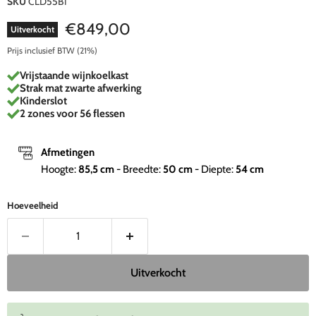
SKU
CLD55B1
Huidige prijs
€849,00
Uitverkocht
Prijs inclusief BTW (21%)
Vrijstaande wijnkoelkast
Strak mat zwarte afwerking
Kinderslot
2 zones voor 56 flessen
Afmetingen
Hoogte:
85,5
cm
- Breedte:
50
cm
- Diepte:
54
cm
Hoeveelheid
Uitverkocht