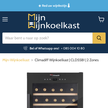
☀️ Red uw wijnfestijn 🌡️
Menu
Winke
bekijk
Bel of Whatsapp ons!
+ 085 004 10 80
Mijn-Wijnkoelkast
Climadiff Wijnkoelkast | CLD55B1 | 2 Zones