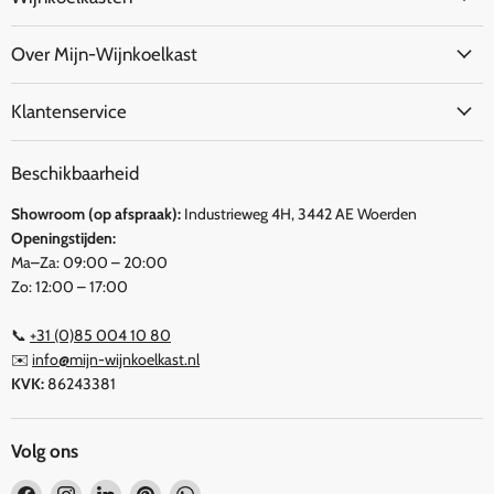
Over Mijn-Wijnkoelkast
Klantenservice
Beschikbaarheid
Showroom (op afspraak):
Industrieweg 4H, 3442 AE Woerden
Openingstijden:
Ma–Za: 09:00 – 20:00
Zo: 12:00 – 17:00
📞
+31 (0)85 004 10 80
✉️
info@mijn-wijnkoelkast.nl
KVK:
86243381
Volg ons
Vind
Vind
Vind
Vind
Vind