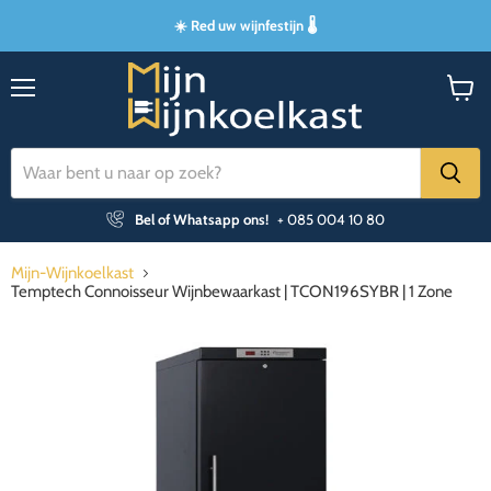
☀️ Red uw wijnfestijn 🌡️
Menu
Winke
bekijk
Bel of Whatsapp ons!
+ 085 004 10 80
Mijn-Wijnkoelkast
Temptech Connoisseur Wijnbewaarkast | TCON196SYBR | 1 Zone