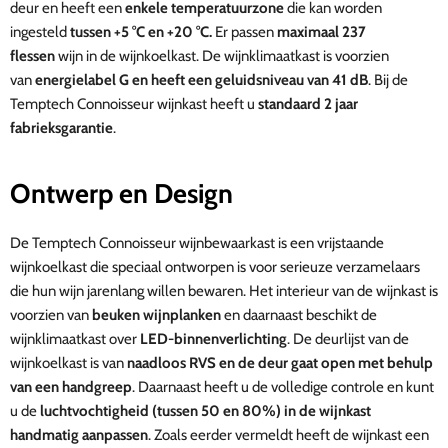
deur en heeft een
enkele temperatuurzone
die kan worden
ingesteld
tussen +5
°C en +20
°C.
Er passen
maximaal 237
flessen
wijn in de wijnkoelkast.
De wijnklimaatkast is voorzien
van
energielabel G en heeft een geluidsniveau van 41 dB
. Bij de
Temptech Connoisseur wijnkast heeft u
standaard 2 jaar
fabrieksgarantie
.
Ontwerp en Design
De Temptech Connoisseur wijnbewaarkast is een vrijstaande
wijnkoelkast die speciaal ontworpen is voor serieuze verzamelaars
die hun wijn jarenlang willen bewaren. Het interieur van de wijnkast is
voorzien van
beuken wijnplanken
en daarnaast beschikt de
wijnklimaatkast over
LED-binnenverlichting
. De deurlijst van de
wijnkoelkast is van
naadloos RVS en de deur gaat open met behulp
van een handgreep
.
Daarnaast heeft u de volledige controle en kunt
u de
luchtvochtigheid (tussen 50 en 80%) in de wijnkast
handmatig aanpassen
. Zoals eerder vermeldt heeft de wijnkast een