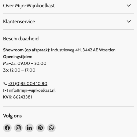
Over Mijn-Wijnkoelkast
Klantenservice
Beschikbaarheid
Showroom (op afspraak):
Industrieweg 4H, 3442 AE Woerden
Openingstijden:
Ma–Za: 09:00 – 20:00
Zo: 12:00 – 17:00
📞
+31 (0)85 004 10 80
✉️
info@mijn-wijnkoelkast.nl
KVK:
86243381
Volg ons
Vind
Vind
Vind
Vind
Vind
ons
ons
ons
ons
ons