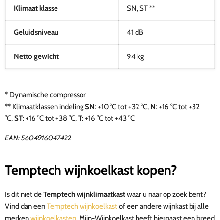
Klimaat klasse
SN, ST **
Geluidsniveau
41 dB
Netto gewicht
94 kg
* Dynamische compressor
**
Klimaatklassen indeling
SN
: +10 °C tot +32 °C,
N
: +16 °C tot +32
°C,
ST
: +16 °C tot +38 °C,
T
: +16 °C tot +43 °C
EAN:
5604916047422
Temptech wijnkoelkast kopen?
Is dit niet de
Temptech wijnklimaatkast
waar u naar op zoek bent?
Vind dan een
Temptech wijnkoelkast
of een andere wijnkast bij alle
merken
wijnkoelkasten
. Mijn-Wijnkoelkast heeft hiernaast een breed