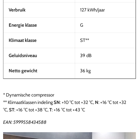
Verbruik
127 kWh/jaar
Energie klasse
G
Klimaat klasse
ST**
Geluidsniveau
39 dB
Netto gewicht
36 kg
* Dynamische compressor
**
Klimaatklassen indeling
SN
: +10 °C tot +32 °C,
N
: +16 °C tot +32
°C,
ST
: +16 °C tot +38 °C,
T
: +16 °C tot +43 °C
EAN:
5999558434588