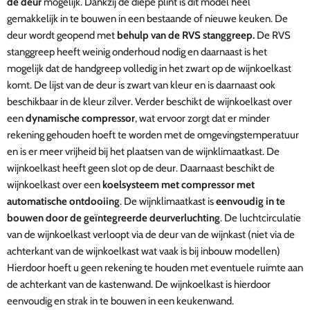
de deur
mogelijk. Dankzij de diepe plint is dit model heel
gemakkelijk in te bouwen in een bestaande of nieuwe keuken.
De
deur wordt geopend met
behulp van
de RVS stanggreep.
De RVS
stanggreep heeft weinig onderhoud nodig en daarnaast is het
mogelijk dat de handgreep volledig in het zwart op de wijnkoelkast
komt.
De lijst van de deur is zwart van kleur en is daarnaast ook
beschikbaar in de kleur zilver.
Verder beschikt de wijnkoelkast over
een
dynamische compressor
, wat ervoor zorgt dat er minder
rekening gehouden hoeft te worden
met de omgevingstemperatuur
en is er meer vrijheid bij het plaatsen van de wijnklimaatkast. De
wijnkoelkast heeft geen slot op de deur.
Daarnaast beschikt de
wijnkoelkast over een
koelsysteem met compressor met
automatische ontdooiing
.
De wijnklimaatkast is
eenvoudig in te
bouwen door de geïntegreerde deurverluchting
. De luchtcirculatie
van de wijnkoelkast verloopt via de deur van de wijnkast (niet via de
achterkant van de wijnkoelkast wat vaak is bij inbouw modellen)
Hierdoor hoeft u geen rekening te houden met eventuele ruimte aan
de achterkant van de kastenwand. De wijnkoelkast is hierdoor
eenvoudig en strak in te bouwen in een keukenwand.