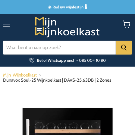
☀️ Red uw wijnfestijn 🌡️
Menu
Winke
bekijk
Bel of Whatsapp ons!
+ 085 004 10 80
Mijn-Wijnkoelkast
Dunavox Soul-25 Wijnkoelkast | DAVS-25.63DB | 2 Zones