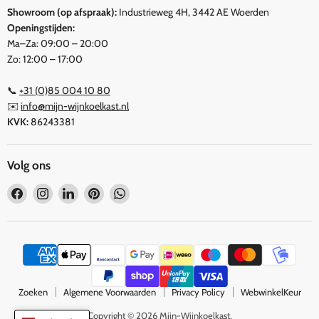
Showroom (op afspraak):
Industrieweg 4H, 3442 AE Woerden
Openingstijden:
Ma–Za: 09:00 – 20:00
Zo: 12:00 – 17:00
📞
+31 (0)85 004 10 80
✉️
info@mijn-wijnkoelkast.nl
KVK:
86243381
Volg ons
Vind
Vind
Vind
Vind
Vind
ons
ons
ons
ons
ons
op
op
op
op
op
Facebook
Instagram
LinkedIn
Pinterest
WhatsApp
Zoeken
Algemene Voorwaarden
Privacy Policy
WebwinkelKeur
Copyright © 2026 Mijn-Wijnkoelkast.