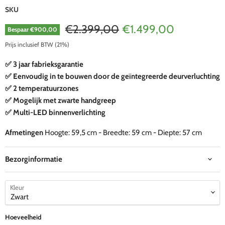
SKU
Oorspronkelijke prijs
Huidige prijs
€2.399,00
€1.499,00
Bespaar
€900,00
Prijs inclusief BTW (21%)
✅ 3 jaar fabrieksgarantie
✅ Eenvoudig in te bouwen door de geïntegreerde deurverluchting
✅ 2 temperatuurzones
✅ Mogelijk met zwarte handgreep
✅ Multi-LED binnenverlichting
Afmetingen
Hoogte: 59,5 cm - Breedte: 59 cm - Diepte: 57 cm
Bezorginformatie
Kleur
Hoeveelheid