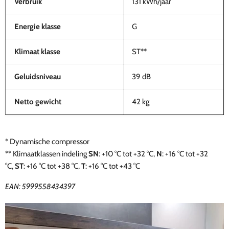
Verbruik
131 kWh/jaar
Energie klasse
G
Klimaat klasse
ST**
Geluidsniveau
39 dB
Netto gewicht
42 kg
* Dynamische compressor
**
Klimaatklassen indeling
SN
: +10 °C tot +32 °C,
N
: +16 °C tot +32
°C,
ST
: +16 °C tot +38 °C,
T
: +16 °C tot +43 °C
EAN:
5999558434397