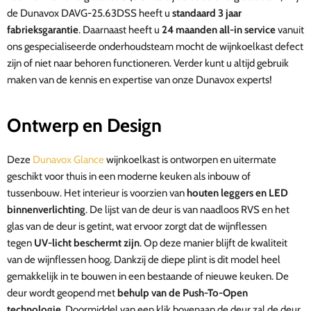
de Dunavox DAVG-25.63DSS heeft u
standaard 3 jaar
fabrieksgarantie
. Daarnaast heeft u
24 maanden all-in service
vanuit
ons gespecialiseerde onderhoudsteam
mocht de wijnkoelkast defect
zijn of niet naar behoren functioneren.
Verder kunt u altijd gebruik
maken van de kennis en expertise van onze Dunavox experts!
Ontwerp en Design
Deze
Dunavox Glance
wijnkoelkast is ontworpen en uitermate
geschikt voor thuis in een moderne keuken als inbouw of
tussenbouw.
Het interieur is voorzien van
houten leggers en LED
binnenverlichting
. De lijst van de deur is van naadloos RVS en het
glas van de deur is getint, wat ervoor zorgt dat de wijnflessen
tegen
UV-licht beschermt zijn
. Op deze manier blijft de kwaliteit
van de wijnflessen hoog. Dankzij de diepe plint is dit model heel
gemakkelijk in te bouwen in een bestaande of nieuwe keuken.
De
deur wordt geopend met
behulp van
de Push-To-Open
technologie
. Doormiddel van een klik bovenaan de deur zal de deur