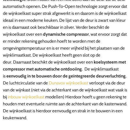
automatisch openen.
De Push-To-Open technologie zorgt ervoor dat
de wijnkoelkast super strak afgewerkt is en daarom is de wijnkoelkast
ideaal in een moderne keuken. De lijst van de deur is zwart van kleur
en is daarnaast ook beschikbaar in zilver.
Verder beschikt de
wijnkoelkast over een
dynamische compressor
, wat ervoor zorgt dat
er minder rekening gehouden hoeft te worden
met de
omgevingstemperatuur en is er meer vrijheid bij het plaatsen van de
wijnklimaatkast. De wijnkoelkast heeft geen slot op de
deur.
Daarnaast beschikt de wijnkoelkast over een
koelsysteem met
compressor met automatische ontdooiing
.
De wijnklimaatkast
is
eenvoudig in te bouwen door de geïntegreerde deurverluchting
.
De luchtcirculatie van de
Dunavox wijnkoelkast
verloopt via de deur
van de wijnkast (niet via de achterkant van de wijnkoelkast wat vaak is
bij
inbouw wijnkoelkast
modellen) Hierdoor hoeft u geen rekening te
houden met eventuele ruimte aan de achterkant van de kastenwand.
De wijnkoelkast is hierdoor eenvoudig en strak in te bouwen in een
keukenwand.