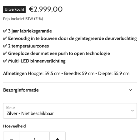
Huidige prijs
€2.999,00
Uitverkocht
Prijs inclusief BTW (21%)
✅ 3 jaar fabrieksgarantie
✅ Eenvoudig in te bouwen door de geïntegreerde deurverluchting
✅ 2 temperatuurzones
✅ Greeploze deur met een push to open technologie
✅ Multi-LED binnenverlichting
Afmetingen
Hoogte: 59,5 cm - Breedte: 59 cm - Diepte: 55,9 cm
Bezorginformatie
Kleur
Hoeveelheid