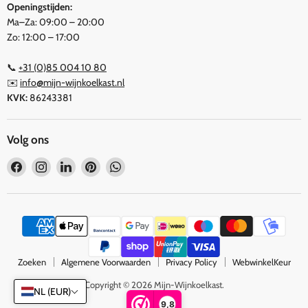
Openingstijden:
Ma–Za: 09:00 – 20:00
Zo: 12:00 – 17:00
📞
+31 (0)85 004 10 80
✉️
info@mijn-wijnkoelkast.nl
KVK:
86243381
Volg ons
Vind
Vind
Vind
Vind
Vind
ons
ons
ons
ons
ons
op
op
op
op
op
Facebook
Instagram
LinkedIn
Pinterest
WhatsApp
Zoeken
Algemene Voorwaarden
Privacy Policy
WebwinkelKeur
Copyright © 2026 Mijn-Wijnkoelkast.
NL (EUR)
9,8