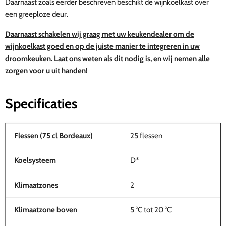
Daarnaast zoals eerder beschreven beschikt de wijnkoelkast over
een greeploze deur.
Daarnaast schakelen wij graag met uw keukendealer om de
wijnkoelkast goed en op de juiste manier te integreren in uw
droomkeuken. Laat ons weten als dit nodig is, en wij nemen alle
zorgen voor u uit handen!
Specificaties
Flessen (75 cl Bordeaux)
25 flessen
Koelsysteem
D*
Klimaatzones
2
Klimaatzone boven
5 °C tot 20 °C