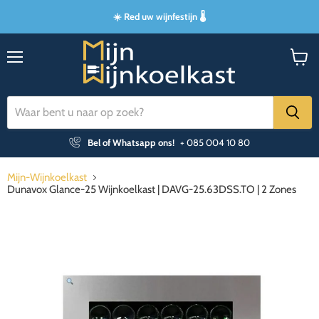
☀️ Red uw wijnfestijn 🌡️
Menu
Winke
bekijk
Bel of Whatsapp ons!
+ 085 004 10 80
Mijn-Wijnkoelkast
Dunavox Glance-25 Wijnkoelkast | DAVG-25.63DSS.TO | 2 Zones