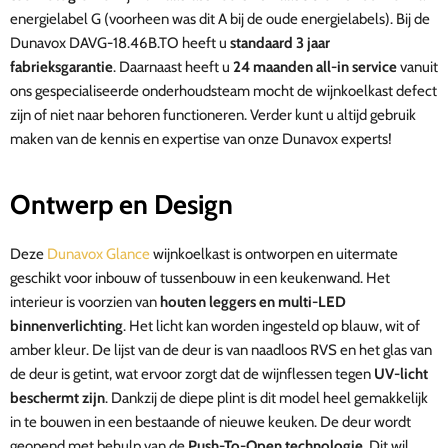
energielabel G (voorheen was dit A bij de oude energielabels). Bij de
Dunavox DAVG-18.46B.TO heeft u
standaard 3 jaar
fabrieksgarantie
. Daarnaast heeft u
24 maanden all-in service
vanuit
ons gespecialiseerde onderhoudsteam
mocht de wijnkoelkast defect
zijn of niet naar behoren functioneren
. Verder kunt u altijd gebruik
maken van de kennis en expertise van onze Dunavox experts!
Ontwerp en Design
Deze
Dunavox Glance
wijnkoelkast is ontworpen en uitermate
geschikt voor inbouw of tussenbouw in een keukenwand.
Het
interieur is voorzien van
houten leggers en multi-LED
binnenverlichting
. Het licht kan worden ingesteld op blauw, wit of
amber kleur. De lijst van de deur is van naadloos RVS en het glas van
de deur is getint, wat ervoor zorgt dat de wijnflessen tegen
UV-licht
beschermt zijn
. Dankzij de diepe plint is dit model heel gemakkelijk
in te bouwen in een bestaande of nieuwe keuken.
De deur wordt
geopend met behulp van
de
Push-To-Open technologie
. Dit wil