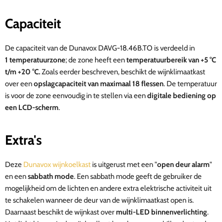
Capaciteit
De capaciteit van de
D
unavox DAVG-18.46B.TO
is verdeeld in
1 temperatuurzone
; de zone heeft een
temperatuurbereik van +5 °C
t/m +20 °C.
Zoals eerder beschreven, beschikt de wijnklimaatkast
over een
opslagcapaciteit van maximaal 18 flessen
. De temperatuur
is voor de zone eenvoudig in te stellen via een
digitale bediening op
een LCD-scherm
.
Extra's
Deze
Dunavox wijnkoelkast
is uitgerust met een "
open deur alarm
"
en een
sabbath mode
. Een sabbath mode geeft de gebruiker de
mogelijkheid om de lichten en andere extra elektrische activiteit uit
te schakelen wanneer de deur van de wijnklimaatkast open is.
Daarnaast beschikt de wijnkast over
multi-LED binnenverlichting
.