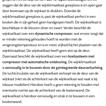
zeggen dat de deur van de wijnklimaatkast greeploos is en open gaat
door bovenaan op de wijnkast te drukken. Doordat de
wijnklimaatkast greeploos is, past de wijnkoelkast perfect in een
keuken die in zijn geheel geen handgrepen heeft. De wijnkoelkast is
beschikbaar in de kleuren zilver en zwart
.
Verder beschikt de
wijnkoelkast over een
dynamische compressor
, wat ervoor zorgt dat
er minder rekening gehouden hoeft te worden
met de
omgevingstemperatuur en is er meer vrijheid bij het plaatsen van de
wijnklimaatkast. De wijnkoelkast heeft geen slot op de deur.
Daarnaast beschikt de wijnkoelkast over een
koelsysteem met
compressor met automatische ontdooiing
.
De wijnklimaatkast
is
eenvoudig in te bouwen door de geïntegreerde deurverluchting
.
De luchtcirculatie van de wijnkoelkast verloopt via de deur van de
wijnkast (niet via de achterkant van de wijnkoelkast wat vaak is bij
inbouw modellen) Hierdoor hoeft u geen rekening te houden met
eventuele ruimte aan de achterkant van de kastenwand. De
wijnkoelkast is hierdoor eenvoudig en strak in te bouwen in een
keukenwand.