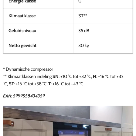
Energie klasse
G
Klimaat klasse
ST**
Geluidsniveau
35 dB
Netto gewicht
30 kg
* Dynamische compressor
**
Klimaatklassen indeling
SN
: +10 °C tot +32 °C,
N
: +16 °C tot +32
°C,
ST
: +16 °C tot +38 °C,
T
: +16 °C tot +43 °C
EAN:
5
999558434359