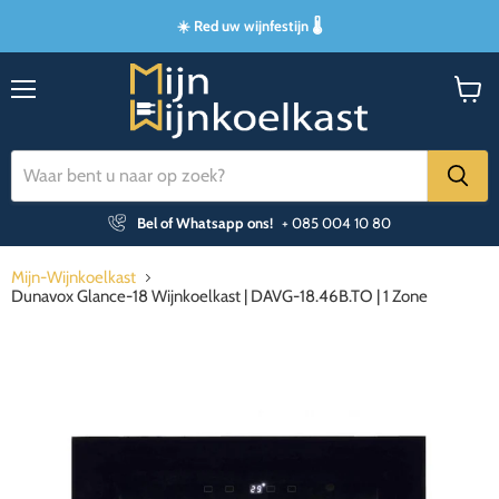
☀️ Red uw wijnfestijn 🌡️
Menu
Winke
bekijk
Bel of Whatsapp ons!
+ 085 004 10 80
Mijn-Wijnkoelkast
Dunavox Glance-18 Wijnkoelkast | DAVG-18.46B.TO | 1 Zone