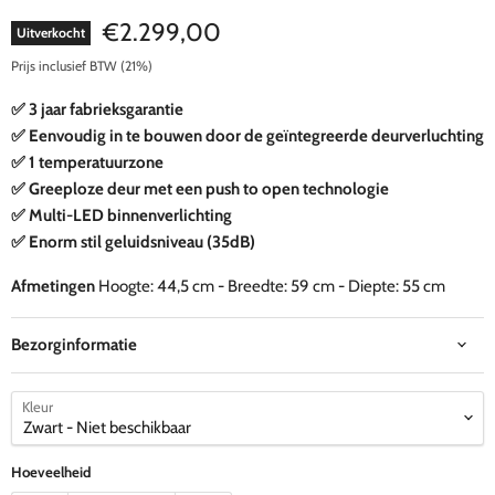
Huidige prijs
€2.299,00
Uitverkocht
Prijs inclusief BTW (21%)
✅ 3 jaar fabrieksgarantie
✅ Eenvoudig in te bouwen door de geïntegreerde deurverluchting
✅ 1 temperatuurzone
✅ Greeploze deur met een push to open technologie
✅
Multi-LED binnenverlichting
✅ Enorm stil geluidsniveau (35dB)
Afmetingen
Hoogte: 44,5 cm - Breedte: 59 cm - Diepte: 55 cm
Bezorginformatie
Kleur
Hoeveelheid