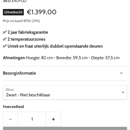
SKU
E40FGD
Huidige prijs
€1.399,00
Uitverkocht
Prijs inclusief BTW (21%)
✅ 2 jaar fabrieksgarantie
✅ 2 temperatuurzones
✅ Uniek en fraai uiterlijk; dubbel openslaande deuren
Afmetingen
Hoogte: 82 cm - Breedte: 59,5 cm - Diepte: 57,5 cm
Bezorginformatie
Kleur
Hoeveelheid