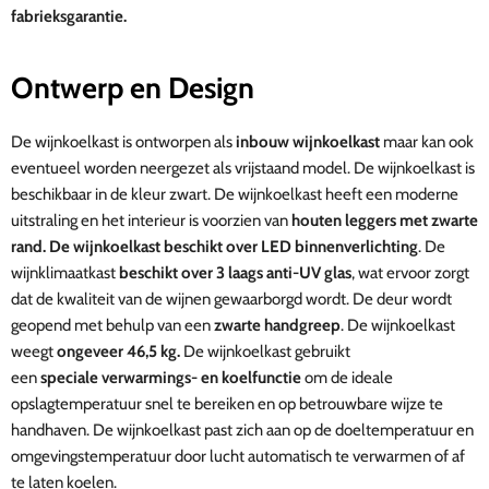
fabrieksgarantie.
Ontwerp en Design
De wijnkoelkast is ontworpen als
inbouw wijnkoelkast
maar kan ook
eventueel worden neergezet als vrijstaand model.
De wijnkoelkast is
beschikbaar in de kleur zwart.
De wijnkoelkast heeft een moderne
uitstraling en het interieur is voorzien van
houten leggers met zwarte
rand. De wijnkoelkast beschikt over LED binnenverlichting
. De
wijnklimaatkast
beschikt over 3 laags anti-UV glas
, wat ervoor zorgt
dat de kwaliteit van de wijnen gewaarborgd wordt. De deur wordt
geopend met behulp van een
zwarte handgreep
. De wijnkoelkast
weegt
ongeveer 46,5 kg.
De wijnkoelkast gebruikt
een
speciale
verwarmings- en koelfunctie
om de ideale
opslagtemperatuur snel te bereiken en op betrouwbare wijze te
handhaven. De wijnkoelkast past zich aan op de doeltemperatuur en
omgevingstemperatuur door lucht automatisch te verwarmen of af
te laten koelen.