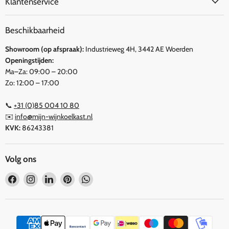
Klantenservice
Beschikbaarheid
Showroom (op afspraak):
Industrieweg 4H, 3442 AE Woerden
Openingstijden:
Ma–Za: 09:00 – 20:00
Zo: 12:00 – 17:00
📞
+31 (0)85 004 10 80
✉️
info@mijn-wijnkoelkast.nl
KVK:
86243381
Volg ons
Vind
Vind
Vind
Vind
Vind
ons
ons
ons
ons
ons
op
op
op
op
op
Facebook
Instagram
LinkedIn
Pinterest
WhatsApp