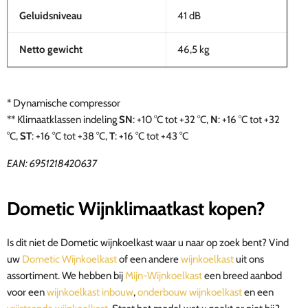
Geluidsniveau
41 dB
Netto gewicht
46,5 kg
* Dynamische compressor
**
Klimaatklassen indeling
SN
: +10 °C tot +32 °C,
N
: +16 °C tot +32
°C,
ST
: +16 °C tot +38 °C,
T
: +16 °C tot +43 °C
EAN: 6951218420637
Dometic Wijnklimaatkast kopen?
Is dit niet de Dometic wijnkoelkast waar u naar op zoek bent? Vind
uw
Dometic Wijnkoelkast
of een andere
wijnkoelkast
uit ons
assortiment. We hebben bij
Mijn-Wijnkoelkast
een breed aanbod
voor een
wijnkoelkast inbouw
,
onderbouw wijnkoelkast
en een