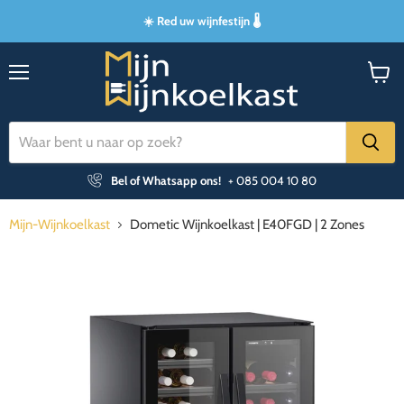
☀️ Red uw wijnfestijn 🌡️
Menu
Winke
bekijk
Bel of Whatsapp ons!
+ 085 004 10 80
Mijn-Wijnkoelkast
Dometic Wijnkoelkast | E40FGD | 2 Zones