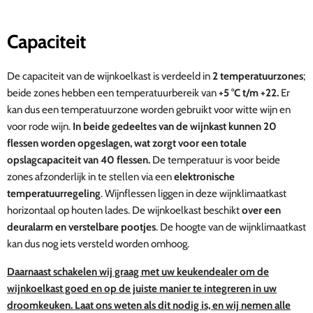
Capaciteit
De capaciteit van de wijnkoelkast is verdeeld in
2 temperatuurzones
;
beide zones hebben een temperatuurbereik van
+5 °C t/m +22.
Er
kan dus een temperatuurzone worden gebruikt voor witte wijn en
voor rode wijn.
In beide gedeeltes van de wijnkast kunnen 20
flessen worden opgeslagen, wat zorgt voor een totale
opslagcapaciteit van 40 flessen.
De temperatuur is voor beide
zones afzonderlijk in te stellen via een
elektronische
temperatuurregeling
. Wijnflessen liggen in deze wijnklimaatkast
horizontaal op houten lades. De wijnkoelkast beschikt
over een
deuralarm en verstelbare pootjes
. De hoogte van de wijnklimaatkast
kan dus nog iets versteld worden omhoog.
Daarnaast schakelen wij graag met uw keukendealer om de
wijnkoelkast goed en op de juiste manier te integreren in uw
droomkeuken. Laat ons weten als dit nodig is, en wij nemen alle