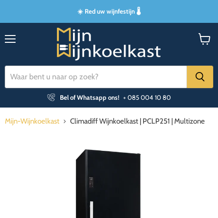
☀️ Red uw wijnfestijn 🌡️
Menu
Winke
bekijk
Bel of Whatsapp ons!
+ 085 004 10 80
Mijn-Wijnkoelkast
Climadiff Wijnkoelkast | PCLP251 | Multizone