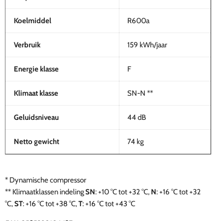
Koelmiddel
R600a
Verbruik
159 kWh/jaar
Energie klasse
F
Klimaat klasse
SN-N **
Geluidsniveau
44 dB
Netto gewicht
74 kg
* Dynamische compressor
**
Klimaatklassen indeling
SN
: +10 °C tot +32 °C,
N
: +16 °C tot +32
°C,
ST
: +16 °C tot +38 °C,
T
: +16 °C tot +43 °C