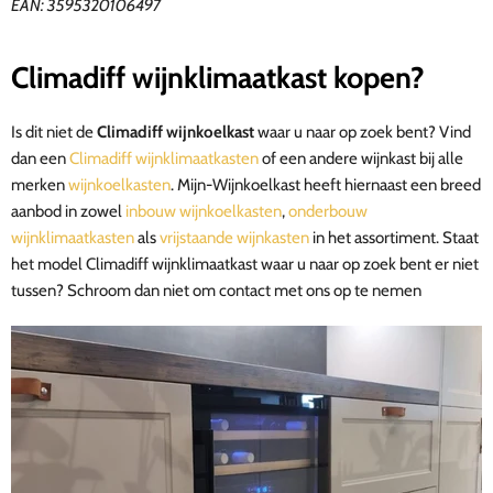
EAN: 3595320106497
Climadiff
wijnklimaatkast
kopen?
Is dit niet de
Climadiff wijnkoelkast
waar u naar op zoek bent? Vind
dan een
Climadiff wijnklimaatkasten
of een andere wijnkast bij alle
merken
wijnkoelkasten
. Mijn-Wijnkoelkast heeft hiernaast een breed
aanbod in zowel
inbouw wijnkoelkasten
,
onderbouw
wijnklimaatkasten
als
vrijstaande wijnkasten
in het assortiment. Staat
het model
Climadiff wijnklimaatkast
waar u naar op zoek bent er niet
tussen? Schroom dan niet om contact met ons op te nemen