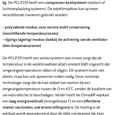
kg.
De PCLP251 heeft een
compressor koelsysteem
(statisch of
luchtverplaatsing systeem). De wijnklimaatkast kan op twee
verschillende manieren gebruikt worden:
- polyvalente modus: voor service en/of conservering
(verschillende temperatuurzones)
- rijpings (ageing) modus: dankzij de activering van de ventilator
(één temperatuurzone)
De PCLP251 heeft een wintersysteem wat ervoor zorgt dat de
temperatuur in de wijnklimaatkast altijd constant blijft ongeacht dat
omgevingstemperaturen dalen of stijgen. Dit systeem koelt niet
alleen, maar kan ook opwarmen indien nodig.
Deze vorstvrije
technologie zorgt dat de kast stabiel kan werken bij een
omgevingstemperatuur tussen de 0 en 43°C, zonder de kwaliteit van
uw wijncollectie te beschadigen.
Verder heeft de Climadiff wijnkast
een
laag energieverbruik
(energieklasse F)
en een
effectieve
manier van koelen, wat tevens trillingsvrij is
. De koeling in de
wijnkast wordt geproduceerd door de stille compressor die zeer