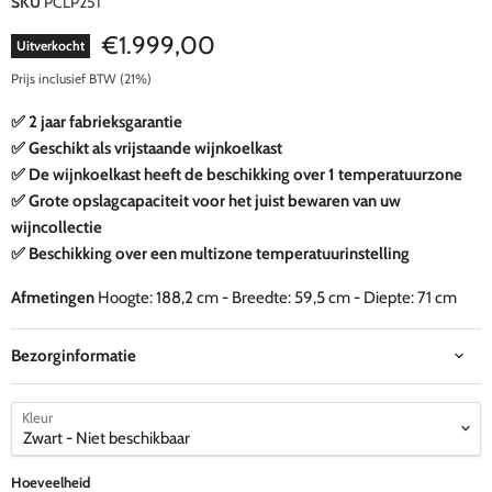
SKU
PCLP251
Huidige prijs
€1.999,00
Uitverkocht
Prijs inclusief BTW (21%)
✅ 2 jaar fabrieksgarantie
✅ Geschikt als vrijstaande wijnkoelkast
✅ De wijnkoelkast heeft de beschikking over 1 temperatuurzone
✅ Grote opslagcapaciteit voor het juist bewaren van uw
wijncollectie
✅ Beschikking over een multizone temperatuurinstelling
Afmetingen
Hoogte: 188,2 cm - Breedte: 59,5 cm - Diepte: 71 cm
Bezorginformatie
Kleur
Hoeveelheid