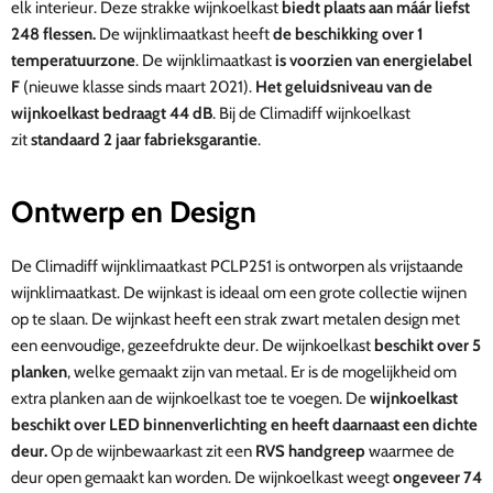
elk interieur.
Deze strakke wijnkoelkast
biedt plaats aan máár liefst
248 flessen.
De wijnklimaatkast heeft
de beschikking over 1
temperatuurzone
. De wijnklimaatkast
is voorzien van energielabel
F
(nieuwe klasse sinds maart 2021).
Het geluidsniveau van de
wijnkoelkast
bedraagt 44 dB
. Bij de Climadiff wijnkoelkast
zit
standaard 2 jaar fabrieksgarantie
.
Ontwerp en Design
De Climadiff wijnklimaatkast
PCLP251
is ontworpen als vrijstaande
wijnklimaatkast. De wijnkast is ideaal om een grote collectie wijnen
op te slaan.
De wijnkast heeft een strak zwart metalen design met
een eenvoudige, gezeefdrukte deur. De wijnkoelkast
beschikt over 5
planken
, welke gemaakt zijn van metaal. Er is de mogelijkheid om
extra planken aan de wijnkoelkast toe te voegen. De
wijnkoelkast
beschikt over LED binnenverlichting en heeft daarnaast een dichte
deur.
Op de wijnbewaarkast zit een
RVS handgreep
waarmee de
deur open gemaakt kan worden.
De wijnkoelkast weegt
ongeveer 74