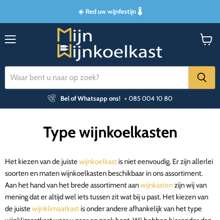
☀️ Red uw wijnfestijn 🌡️
Menu
Winke
bekijk
Bel of Whatsapp ons!
+ 085 004 10 80
Type wijnkoelkasten
Het kiezen van de juiste
wijnkoelkast
is niet eenvoudig. Er zijn allerlei
soorten en maten wijnkoelkasten beschikbaar in ons assortiment.
Aan het hand van het brede assortiment aan
wijnkasten
zijn wij van
mening dat er altijd wel iets tussen zit wat bij u past. Het kiezen van
de juiste
wijnklimaatkast
is onder andere afhankelijk van het type