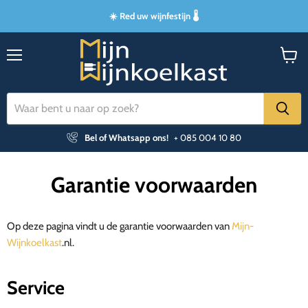
☀️ Red uw wijnfestijn 🌡️
Menu
Winke
bekijk
Bel of Whatsapp ons!
+ 085 004 10 80
Garantie voorwaarden
Op deze pagina vindt u de garantie voorwaarden van
Mijn-
Wijnkoelkast
.nl.
Service