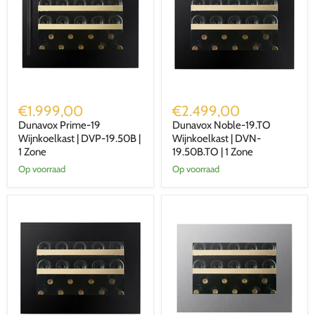
Dunavox
Dunavox
Prime-
Noble-
€1.999,00
€2.499,00
19
19.TO
Dunavox Prime-19
Dunavox Noble-19.TO
Wijnkoelkast
Wijnkoelkast
|
Wijnkoelkast | DVP-19.50B |
|
Wijnkoelkast | DVN-
DVP-
DVN-
1 Zone
19.50B.TO | 1 Zone
19.50B
19.50B.TO
Op voorraad
Op voorraad
|
|
1
1
Zone
Zone