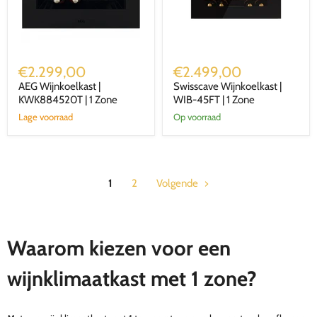
AEG
Swisscave
Wijnkoelkast
Wijnkoelkast
€2.299,00
€2.499,00
|
|
AEG Wijnkoelkast |
Swisscave Wijnkoelkast |
KWK884520T
WIB-
|
KWK884520T | 1 Zone
45FT
WIB-45FT | 1 Zone
1
|
Lage voorraad
Op voorraad
Zone
1
Zone
1
2
Volgende
Waarom kiezen voor een
wijnklimaatkast met 1 zone?