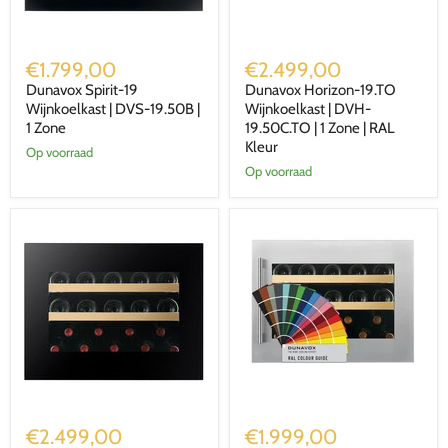
Dunavox
Dunavox
Spirit-
Horizon-
€1.799,00
€2.499,00
19
19.TO
Dunavox Spirit-19
Dunavox Horizon-19.TO
Wijnkoelkast
Wijnkoelkast
|
Wijnkoelkast | DVS-19.50B |
|
Wijnkoelkast | DVH-
DVS-
DVH-
1 Zone
19.50C.TO | 1 Zone | RAL
19.50B
19.50C.TO
Kleur
Op voorraad
|
|
Op voorraad
1
1
Zone
Zone
|
RAL
Kleur
Dunavox
Dunavox
Horizon-
Spirit-
€2.499,00
€1.999,00
19.TO
19