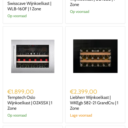
Swisscave Wijnkoelkast |
|
WLB-
Zone
1
160F
WLB-160F | 1 Zone
Op voorraad
Zone
|
Op voorraad
1
Zone
Temptech
Liebherr
Oslo
Wijnkoelkast
€1.899,00
€2.399,00
Wijnkoelkast
|
Temptech Oslo
Liebherr Wijnkoelkast |
|
WKEgb
OZ45SX
Wijnkoelkast | OZ45SX | 1
582-
WKEgb 582-21 GrandCru | 1
|
21
Zone
Zone
1
GrandCru
Op voorraad
Lage voorraad
Zone
|
1
Zone