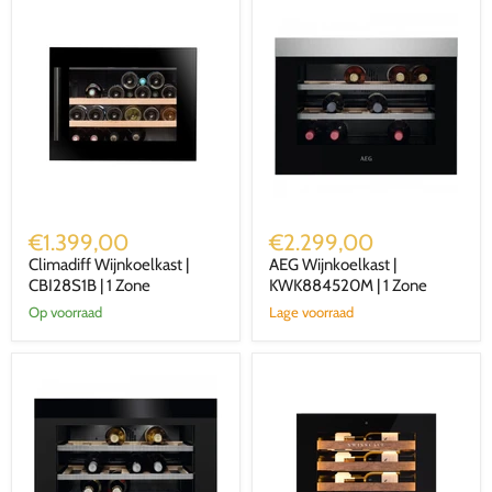
Climadiff
AEG
Wijnkoelkast
Wijnkoelkast
€1.399,00
€2.299,00
|
|
Climadiff Wijnkoelkast |
AEG Wijnkoelkast |
CBI28S1B
KWK884520M
|
CBI28S1B | 1 Zone
|
KWK884520M | 1 Zone
1
1
Op voorraad
Lage voorraad
Zone
Zone