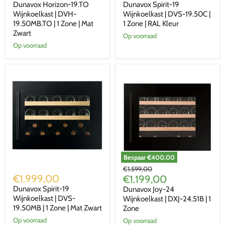
Dunavox Horizon-19.TO
Dunavox Spirit-19
Wijnkoelkast
Wijnkoelkast
|
Wijnkoelkast | DVH-
|
Wijnkoelkast | DVS-19.50C |
DVH-
DVS-
19.50MB.TO | 1 Zone | Mat
1 Zone | RAL Kleur
19.50MB.TO
19.50C
Zwart
Op voorraad
|
|
Op voorraad
1
1
Zone
Zone
|
|
Mat
RAL
Zwart
Kleur
Bespaar
€400,00
Dunavox
Dunavox
Oorspronkelijke
€1.599,00
Spirit-
Joy-
€1.999,00
Huidige
prijs
€1.199,00
19
24
prijs
Dunavox Spirit-19
Dunavox Joy-24
Wijnkoelkast
Wijnkoelkast
|
Wijnkoelkast | DVS-
|
Wijnkoelkast | DXJ-24.51B | 1
DVS-
DXJ-
19.50MB | 1 Zone | Mat Zwart
Zone
19.50MB
24.51B
Op voorraad
Op voorraad
|
|