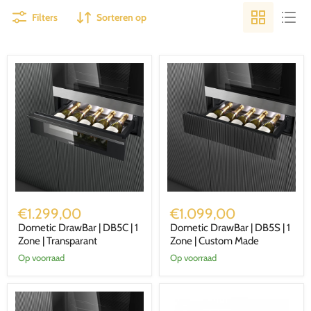
Filters
Sorteren op
Dometic
Dometic
DrawBar
DrawBar
€1.299,00
€1.099,00
|
|
Dometic DrawBar | DB5C | 1
Dometic DrawBar | DB5S | 1
DB5C
DB5S
|
Zone | Transparant
|
Zone | Custom Made
1
1
Op voorraad
Op voorraad
Zone
Zone
|
|
Transparant
Custom
Made