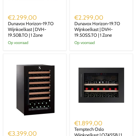
Dunavox
Dunavox
Horizon-
Horizon-
€2.299,00
€2.299,00
19.TO
19.TO
Dunavox Horizon-19.TO
Dunavox Horizon-19.TO
Wijnkoelkast
Wijnkoelkast
|
Wijnkoelkast | DVH-
|
Wijnkoelkast | DVH-
DVH-
DVH-
19.50B.TO | 1 Zone
19.50SS.TO | 1 Zone
19.50B.TO
19.50SS.TO
Op voorraad
Op voorraad
|
|
1
1
Zone
Zone
Temptech
Oslo
€1.899,00
Wijnkoelkast
Swisscave
Temptech Oslo
|
Wijnkoelkast
€3.399,00
OZ45SB
Wijnkoelkast | OZ45SB | 1
|