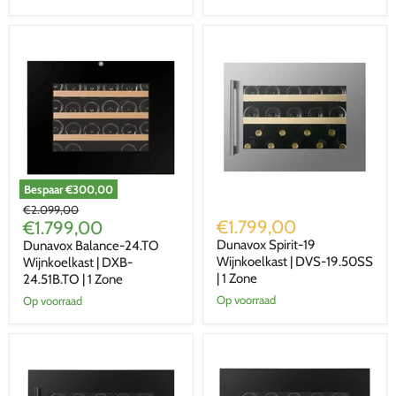
1
1
Zone
Zone
|
Mat
Zwart
Bespaar
€300,00
Dunavox
Dunavox
Oorspronkelijke
€2.099,00
Balance-
Spirit-
Huidige
€1.799,00
prijs
€1.799,00
24.TO
19
prijs
Dunavox Spirit-19
Dunavox Balance-24.TO
Wijnkoelkast
Wijnkoelkast
|
|
Wijnkoelkast | DVS-19.50SS
Wijnkoelkast | DXB-
DXB-
DVS-
| 1 Zone
24.51B.TO | 1 Zone
24.51B.TO
19.50SS
Op voorraad
Op voorraad
|
|
1
1
Zone
Zone