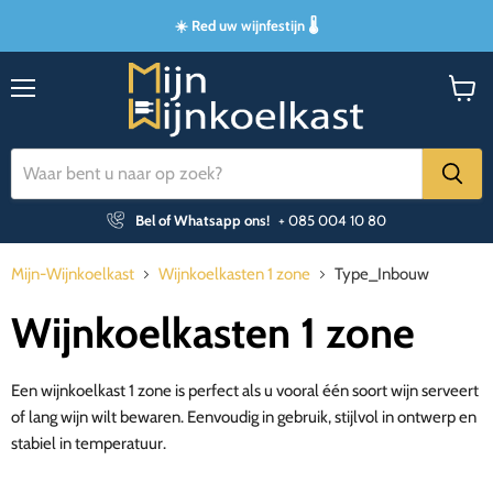
☀️ Red uw wijnfestijn 🌡️
Menu
Winke
bekijk
Bel of Whatsapp ons!
+ 085 004 10 80
Mijn-Wijnkoelkast
Wijnkoelkasten 1 zone
Type_Inbouw
Wijnkoelkasten 1 zone
Een wijnkoelkast 1 zone is perfect als u vooral één soort wijn serveert
of lang wijn wilt bewaren. Eenvoudig in gebruik, stijlvol in ontwerp en
stabiel in temperatuur.