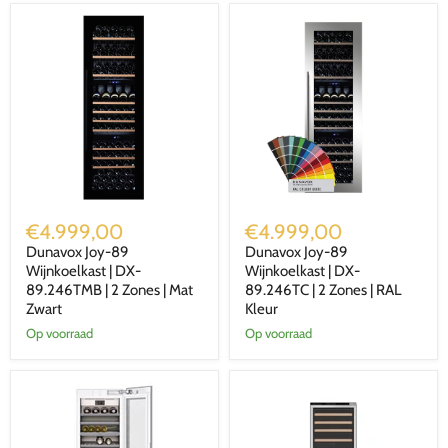
Zones
Zones
Dunavox
Dunavox
Joy-
Joy-
€4.999,00
€4.999,00
89
89
Dunavox Joy-89
Dunavox Joy-89
Wijnkoelkast
Wijnkoelkast
|
Wijnkoelkast | DX-
|
Wijnkoelkast | DX-
DX-
DX-
89.246TMB | 2 Zones | Mat
89.246TC | 2 Zones | RAL
89.246TMB
89.246TC
Zwart
Kleur
|
|
Op voorraad
Op voorraad
2
2
Zones
Zones
|
|
Mat
RAL
Zwart
Kleur