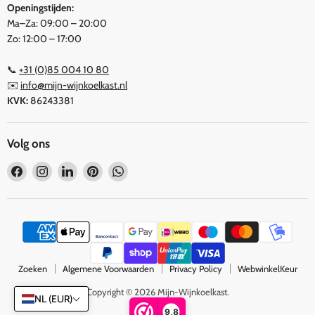
Openingstijden:
Ma–Za: 09:00 – 20:00
Zo: 12:00 – 17:00
📞
+31 (0)85 004 10 80
✉️
info@mijn-wijnkoelkast.nl
KVK:
86243381
Volg ons
Vind
Vind
Vind
Vind
Vind
ons
ons
ons
ons
ons
op
op
op
op
op
Facebook
Instagram
LinkedIn
Pinterest
WhatsApp
Zoeken
Algemene Voorwaarden
Privacy Policy
WebwinkelKeur
Copyright © 2026 Mijn-Wijnkoelkast.
NL (EUR)
9,8