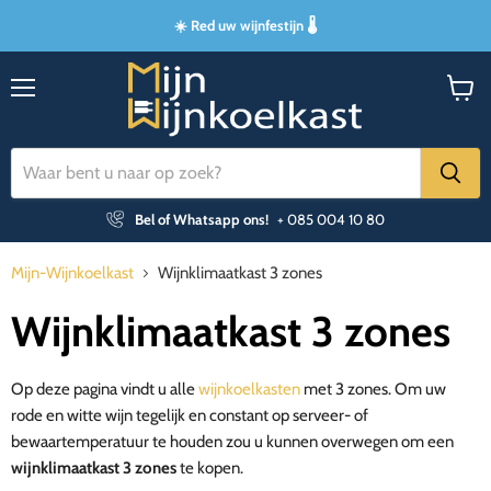
☀️ Red uw wijnfestijn 🌡️
Menu
Winke
bekijk
Bel of Whatsapp ons!
+ 085 004 10 80
Mijn-Wijnkoelkast
Wijnklimaatkast 3 zones
Wijnklimaatkast 3 zones
Op deze pagina vindt u alle
wijnkoelkasten
met 3 zones. Om uw
rode en witte wijn tegelijk en constant op serveer- of
bewaartemperatuur te houden
zou u kunnen overwegen om een
wijnklimaatkast
3 zones
te kopen.