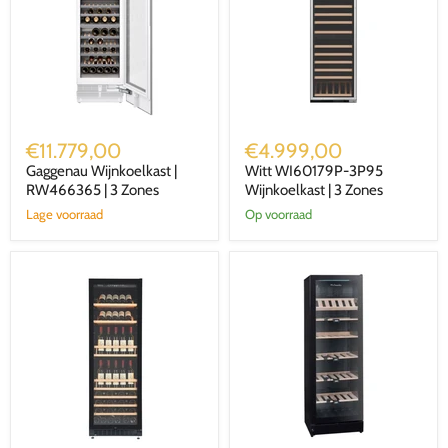
Gaggenau
Witt
Wijnkoelkast
WI60179P-
€11.779,00
€4.999,00
|
3P95
Gaggenau Wijnkoelkast |
Witt WI60179P-3P95
RW466365
Wijnkoelkast
|
RW466365 | 3 Zones
|
Wijnkoelkast | 3 Zones
3
3
Lage voorraad
Op voorraad
Zones
Zones