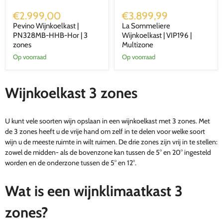
Pevino
La
Wijnkoelkast
Sommeliere
€2.999,00
€3.899,99
|
Wijnkoelkast
Pevino Wijnkoelkast |
La Sommeliere
PN328MB‑HHB‑Hor
|
|
PN328MB‑HHB‑Hor | 3
VIP196
Wijnkoelkast | VIP196 |
3
|
zones
Multizone
zones
Multizone
Op voorraad
Op voorraad
Wijnkoelkast 3 zones
U kunt vele soorten wijn opslaan in een wijnkoelkast met 3 zones. Met
de 3 zones heeft u de vrije hand om zelf in te delen voor welke soort
wijn u de meeste ruimte in wilt ruimen. D
e drie zones zijn vrij in te stellen:
zowel de midden- als de bovenzone kan tussen de 5° en 20° ingesteld
worden en de onderzone tussen de 5° en 12°.
Wat is een wijnklimaatkast 3
zones?