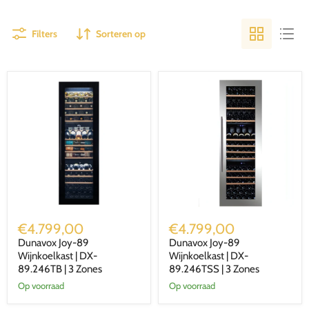
Filters
Sorteren op
Dunavox
Dunavox
Joy-
Joy-
€4.799,00
€4.799,00
89
89
Dunavox Joy-89
Dunavox Joy-89
Wijnkoelkast
Wijnkoelkast
|
Wijnkoelkast | DX-
|
Wijnkoelkast | DX-
DX-
DX-
89.246TB | 3 Zones
89.246TSS | 3 Zones
89.246TB
89.246TSS
Op voorraad
Op voorraad
|
|
3
3