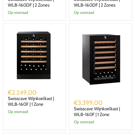
WLB-
WLB-
160DF
WLB-160DF | 2 Zones
160DF
WLB-160DF | 2 Zones
|
|
Op voorraad
Op voorraad
2
2
Zones
Zones
Swisscave
Wijnkoelkast
€2.249,00
|
Swisscave
Swisscave Wijnkoelkast |
WLB-
Wijnkoelkast
€3.399,00
160F
WLB-160F | 1 Zone
|
Swisscave Wijnkoelkast |
|
WLB-
Op voorraad
1
160F
WLB-160F | 1 Zone
Zone
|
Op voorraad
1
Zone