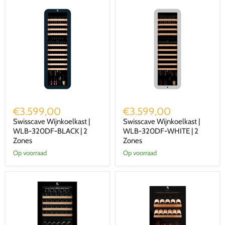
Swisscave
Swisscave
Wijnkoelkast
Wijnkoelkast
€3.599,00
€3.599,00
|
|
Swisscave Wijnkoelkast |
Swisscave Wijnkoelkast |
WLB-
WLB-
320DF-
WLB-320DF-BLACK | 2
320DF-
WLB-320DF-WHITE | 2
BLACK
WHITE
Zones
Zones
|
|
Op voorraad
Op voorraad
2
2
Zones
Zones