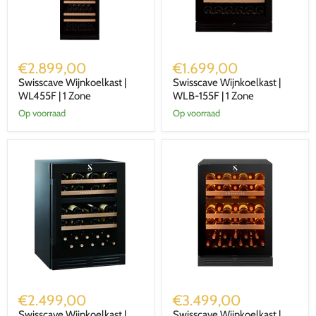
Swisscave
Swisscave
Wijnkoelkast
Wijnkoelkast
€2.899,00
€1.699,00
|
|
Swisscave Wijnkoelkast |
Swisscave Wijnkoelkast |
WL455F
WLB-
|
WL455F | 1 Zone
155F
WLB-155F | 1 Zone
1
|
Op voorraad
Op voorraad
Zone
1
Zone
Swisscave
Swisscave
Wijnkoelkast
Wijnkoelkast
€2.499,00
€3.499,00
|
|
Swisscave Wijnkoelkast |
Swisscave Wijnkoelkast |