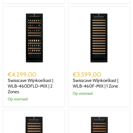
Zones
Zones
Swisscave
Swisscave
Wijnkoelkast
Wijnkoelkast
€4.299,00
€3.599,00
|
|
Swisscave Wijnkoelkast |
Swisscave Wijnkoelkast |
WLB-
WLB-
460DFLD-
WLB-460DFLD-MIX | 2
460F-
WLB-460F-MIX | 1 Zone
MIX
MIX
Zones
Op voorraad
|
|
Op voorraad
2
1
Zones
Zone