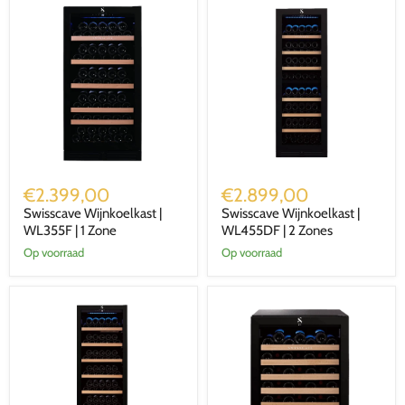
Swisscave
Swisscave
Wijnkoelkast
Wijnkoelkast
€2.399,00
€2.899,00
|
|
Swisscave Wijnkoelkast |
Swisscave Wijnkoelkast |
WL355F
WL455DF
|
WL355F | 1 Zone
|
WL455DF | 2 Zones
1
2
Op voorraad
Op voorraad
Zone
Zones