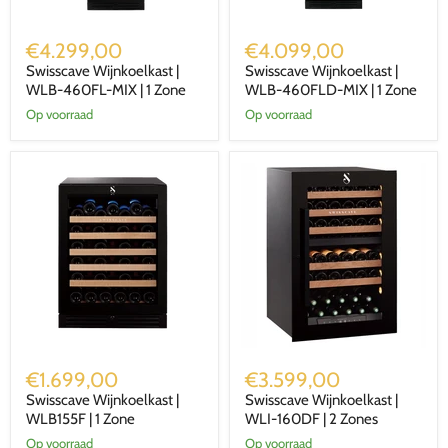
Swisscave
Swisscave
Wijnkoelkast
Wijnkoelkast
€4.299,00
€4.099,00
|
|
Swisscave Wijnkoelkast |
Swisscave Wijnkoelkast |
WLB-
WLB-
460FL-
WLB-460FL-MIX | 1 Zone
460FLD-
WLB-460FLD-MIX | 1 Zone
MIX
MIX
Op voorraad
Op voorraad
|
|
1
1
Zone
Zone
Swisscave
Swisscave
Wijnkoelkast
Wijnkoelkast
€1.699,00
€3.599,00
|
|
Swisscave Wijnkoelkast |
Swisscave Wijnkoelkast |
WLB155F
WLI-
|
WLB155F | 1 Zone
160DF
WLI-160DF | 2 Zones
1
|
Op voorraad
Op voorraad