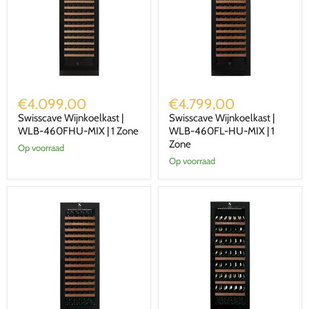
Swisscave
Swisscave
Wijnkoelkast
Wijnkoelkast
€4.099,00
€4.799,00
|
|
Swisscave Wijnkoelkast |
Swisscave Wijnkoelkast |
WLB-
WLB-
460FHU-
WLB-460FHU-MIX | 1 Zone
460FL-
WLB-460FL-HU-MIX | 1
MIX
HU-
Zone
Op voorraad
|
MIX
Op voorraad
1
|
Zone
1
Zone