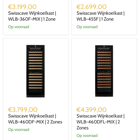
Wijnkoelkast
Wijnkoelkast
€3.199,00
€2.699,00
|
|
Swisscave Wijnkoelkast |
Swisscave Wijnkoelkast |
WLB-
WLB-
360F-
WLB-360F-MIX | 1 Zone
455F
WLB-455F | 1 Zone
MIX
|
Op voorraad
Op voorraad
|
1
1
Zone
Zone
Swisscave
Swisscave
Wijnkoelkast
Wijnkoelkast
€3.799,00
€4.399,00
|
|
Swisscave Wijnkoelkast |
Swisscave Wijnkoelkast |
WLB-
WLB-
460DF-
WLB-460DF-MIX | 2 Zones
460DFL-
WLB-460DFL-MIX | 2
MIX
MIX
Zones
Op voorraad
|
|
Op voorraad
2
2