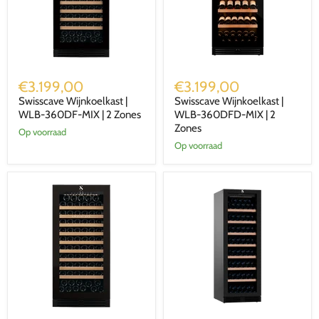
Swisscave
Swisscave
Wijnkoelkast
Wijnkoelkast
€3.199,00
€3.199,00
|
|
Swisscave Wijnkoelkast |
Swisscave Wijnkoelkast |
WLB-
WLB-
360DF-
WLB-360DF-MIX | 2 Zones
360DFD-
WLB-360DFD-MIX | 2
MIX
MIX
Zones
Op voorraad
|
|
Op voorraad
2
2
Zones
Zones
Swisscave
Swisscave