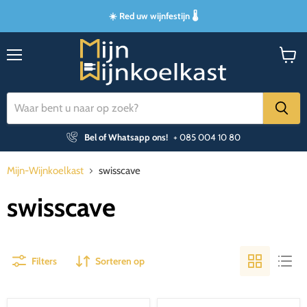
☀️ Red uw wijnfestijn 🌡️
Menu
Winke
bekijk
Bel of Whatsapp ons!
+ 085 004 10 80
Mijn-Wijnkoelkast
swisscave
swisscave
Filters
Sorteren op