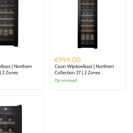
Cavin
Wijnkoelkast
€999,00
|
lkast | Northern
Cavin Wijnkoelkast | Northern
Northern
 | 2 Zones
Collection 27 | 2 Zones
Collection
27
Op voorraad
|
2
Zones