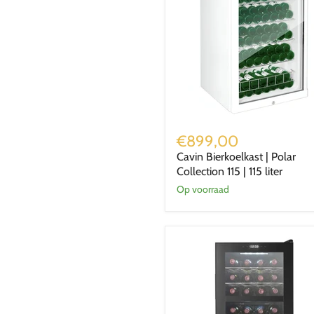
Cavin
Bierkoelkast
€899,00
|
Cavin Bierkoelkast | Polar
Polar
Collection 115 | 115 liter
Collection
115
Op voorraad
|
115
liter