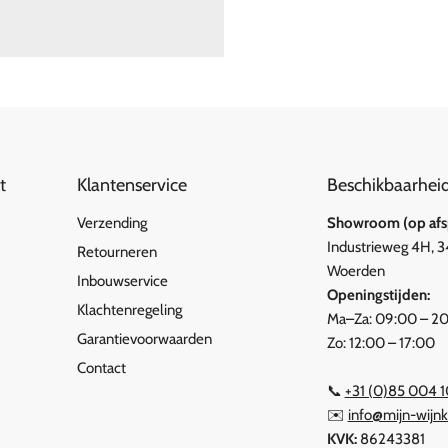
t
Klantenservice
Beschikbaarhei
Verzending
Showroom (op afsp
Industrieweg 4H, 
Retourneren
Woerden
Inbouwservice
Openingstijden:
Klachtenregeling
Ma–Za: 09:00 – 2
Garantievoorwaarden
Zo: 12:00 – 17:00
Contact
📞
+31 (0)85 004 
✉️
info@mijn-wijnk
KVK:
86243381