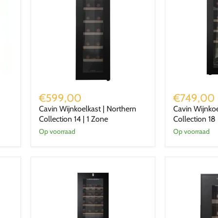
Cavin
Cavin
Wijnkoelkast
Wijnkoelkast
€599,00
€749,00
|
|
Cavin Wijnkoelkast | Northern
Cavin Wijnkoe
Northern
Northern
Collection 14 | 1 Zone
Collection 18
Collection
Collection
14
18
Op voorraad
Op voorraad
|
|
1
2
Zone
Zones