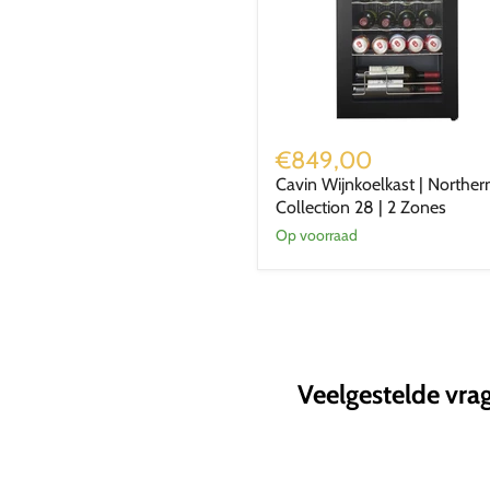
Cavin
Wijnkoelkast
€849,00
|
Cavin Wijnkoelkast | Norther
Northern
Collection 28 | 2 Zones
Collection
28
Op voorraad
|
2
Zones
Veelgestelde vra