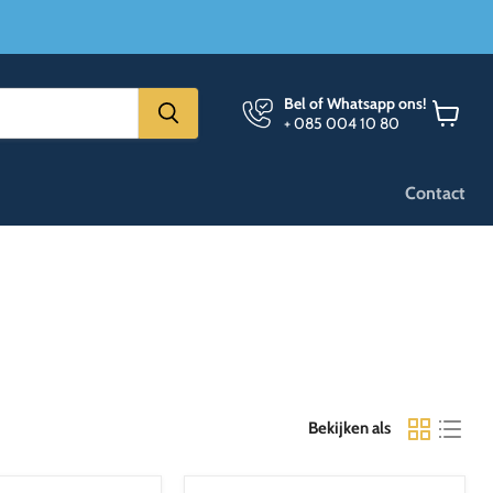
Bel of Whatsapp ons!
+ 085 004 10 80
Winkel
bekijken
Contact
Bekijken als