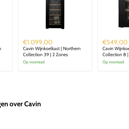
Cavin
Cavin
Wijnkoelkast
Wijnkoelkast
€1.099,00
€549,00
|
|
n
Cavin Wijnkoelkast | Northern
Cavin Wijnkoe
Northern
Northern
Collection 39 | 2 Zones
Collection 8 |
Collection
Collection
39
8
Op voorraad
Op voorraad
|
|
2
1
Zones
Zone
gen over Cavin