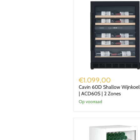
Cavin
60D
€1.099,00
Shallow
Cavin 60D Shallow Wijnkoel
Wijnkoelkast
| ACD60S | 2 Zones
|
ACD60S
Op voorraad
|
2
Zones