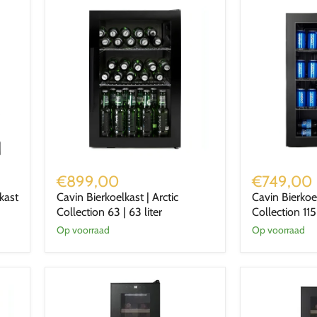
Cavin
Cavin
Bierkoelkast
Bierkoelkast
€899,00
€749,00
|
|
kast
Cavin Bierkoelkast | Arctic
Cavin Bierkoe
Arctic
Northern
Collection 63 | 63 liter
Collection 115 
Collection
Collection
63
115
Op voorraad
Op voorraad
|
|
63
115
liter
liter