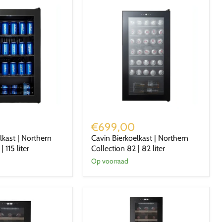
Cavin
Bierkoelkast
€699,00
|
lkast | Northern
Cavin Bierkoelkast | Northern
Northern
| 115 liter
Collection 82 | 82 liter
Collection
82
Op voorraad
|
82
liter