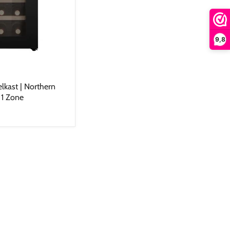
9,8
lkast | Northern
 1 Zone