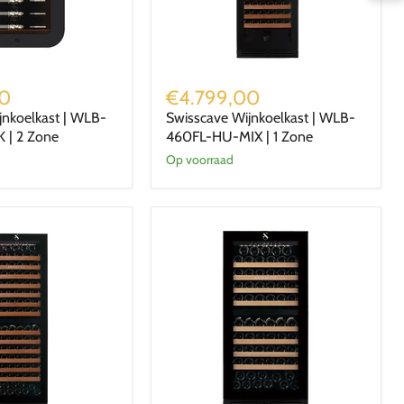
Swisscave
Wijnkoelkast
00
€4.799,00
|
jnkoelkast | WLB-
Swisscave Wijnkoelkast | WLB-
WLB-
 | 2 Zone
460FL-HU-MIX | 1 Zone
460FL-
HU-
Op voorraad
MIX
|
1
Zone