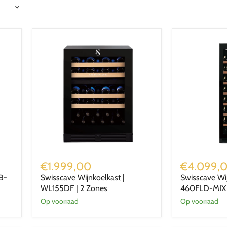
Swisscave
Swisscave
Wijnkoelkast
Wijnkoelkast
€1.999,00
€4.099,
|
|
B-
Swisscave Wijnkoelkast |
Swisscave Wi
WL155DF
WLB-
WL155DF | 2 Zones
460FLD-MIX 
|
460FLD-
2
MIX
Op voorraad
Op voorraad
Zones
|
1
Zone