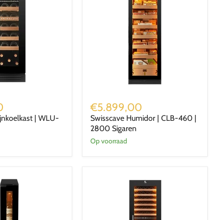
Swisscave
Humidor
0
€5.899,00
|
jnkoelkast | WLU-
Swisscave Humidor | CLB-460 |
CLB-
2800 Sigaren
460
|
Op voorraad
2800
Sigaren