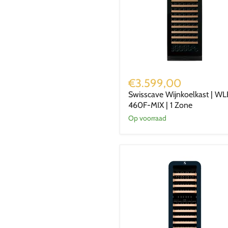
Swisscave
Wijnkoelkast
€3.599,00
|
Swisscave Wijnkoelkast | WL
WLB-
460F-MIX | 1 Zone
460F-
MIX
Op voorraad
|
1
Zone