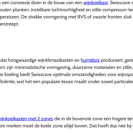
s een consessie doen in de bouw van een
wijnkoelkast
. Swisscave
outen planken, instelbare luchtvochtigheid en stille compressor-te
mperaturen. De strakke vormgeving met RVS of zwarte fronten slu
rstreept.
k dat hoogwaardige wijnklimaatkasten en
humidors
produceert, geri
 zijn minimalistische vormgeving, duurzame materialen en stille, tr
nte koeling biedt Swisscave optimale omstandigheden voor wijnopsl
ficiëntie, wat het een populaire keuze maakt onder zowel particulier
ijnkoelkasten met 2 zones
die in de bovenste zone een hogere temp
e merken moet de koele zone altijd boven. Dat hoeft dus niet bij 