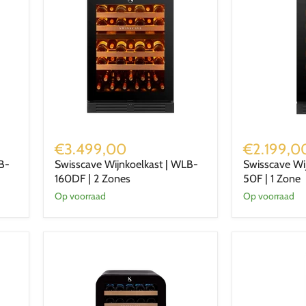
Swisscave
Swisscave
Wijnkoelkast
Wijnkoelkast
€3.499,00
€2.199,0
|
|
B-
Swisscave Wijnkoelkast | WLB-
Swisscave Wi
WLB-
WLU-
160DF | 2 Zones
50F | 1 Zone
160DF
50F
|
|
Op voorraad
Op voorraad
2
1
Zones
Zone