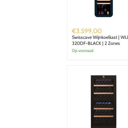
Swisscave
Wijnkoelkast
€3.599,00
|
Swisscave Wijnkoelkast | WL
WLB-
320DF-BLACK | 2 Zones
320DF-
BLACK
Op voorraad
|
2
Zones