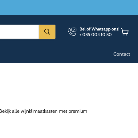
Bel of Whatsapp ons!
+ 085 004 10 80
Winkel
bekijken
Contact
 Bekijk alle wijnklimaatkasten met premium