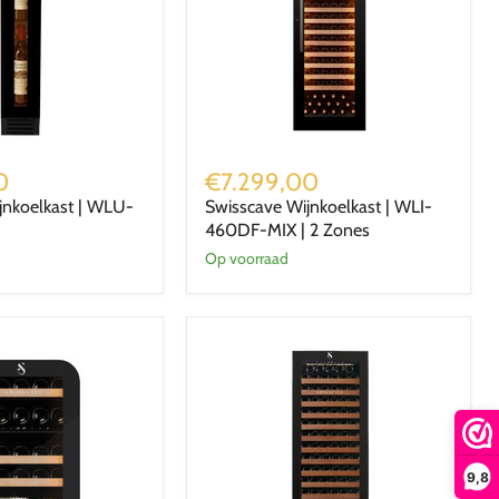
Swisscave
Wijnkoelkast
0
€7.299,00
|
jnkoelkast | WLU-
Swisscave Wijnkoelkast | WLI-
WLI-
460DF-MIX | 2 Zones
460DF-
MIX
Op voorraad
|
2
Zones
9,8