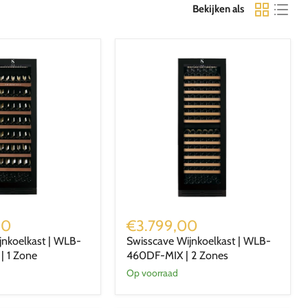
Bekijken als
Swisscave
Wijnkoelkast
00
€3.799,00
|
jnkoelkast | WLB-
Swisscave Wijnkoelkast | WLB-
WLB-
| 1 Zone
460DF-MIX | 2 Zones
460DF-
MIX
Op voorraad
|
2
Zones