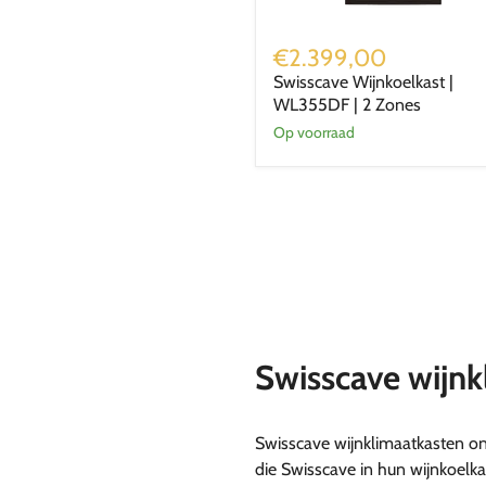
Swisscave
Wijnkoelkast
€2.399,00
|
Swisscave Wijnkoelkast |
WL355DF
WL355DF | 2 Zones
|
2
Op voorraad
Zones
Swisscave wijnk
Swisscave wijnklimaatkasten on
die Swisscave in hun wijnkoelkas