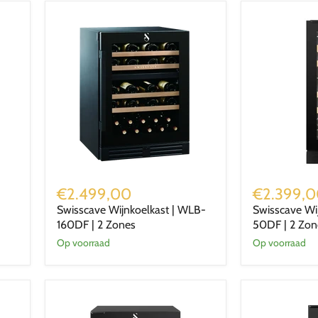
Swisscave
Swisscave
Wijnkoelkast
Wijnkoelkast
€2.499,00
€2.399,
|
|
Swisscave Wijnkoelkast | WLB-
Swisscave Wi
WLB-
WLU-
160DF | 2 Zones
50DF | 2 Zon
160DF
50DF
|
|
Op voorraad
Op voorraad
2
2
Zones
Zones