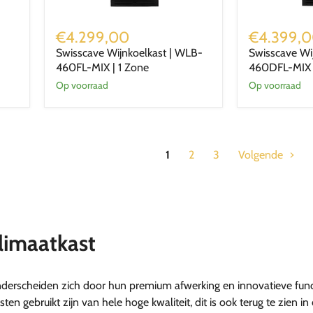
Swisscave
Swisscave
Wijnkoelkast
Wijnkoelkast
€4.299,00
€4.399,
|
|
Swisscave Wijnkoelkast | WLB-
Swisscave Wi
WLB-
WLB-
460FL-MIX | 1 Zone
460DFL-MIX 
460FL-
460DFL-
MIX
MIX
Op voorraad
Op voorraad
|
|
1
2
Zone
Zones
1
2
3
Volgende
limaatkast
derscheiden zich door hun premium afwerking en innovatieve func
ten gebruikt zijn van hele hoge kwaliteit, dit is ook terug te zien 