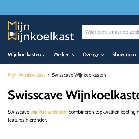
Wijnkoelkasten
Merken
Overige
Showroom
Mijn-Wijnkoelkast
Swisscave Wijnkoelkasten
Swisscave Wijnkoelkast
Swisscave
wijnklimaatkasten
combineren topkwaliteit koeling m
features hieronder.