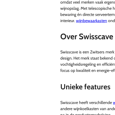
omdat veel merken vaak ergen
wijnopslag. Met telescopische h
bewaring én directe serveerte
interieur.
wijnbewaarkasten
onde
Over Swisscave
Swisscave is een Zwitsers mer
design. Het merk staat bekend om
vochtigheidsregeling en efficië
focus op kwaliteit en energie-ef
Unieke features
Swisscave heeft verschillende
w
andere wijnkoelkasten van ander
na in de productomschrijving.