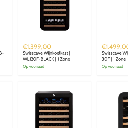
Swisscave
Swisscave
Wijnkoelkast
Wijnkoelkast
€1.399,00
€1.499,0
|
|
B-
Swisscave Wijnkoelkast |
Swisscave Wi
WL120F-
WLU-
WL120F-BLACK | 1 Zone
30F | 1 Zone
BLACK
30F
|
|
Op voorraad
Op voorraad
1
1
Zone
Zone