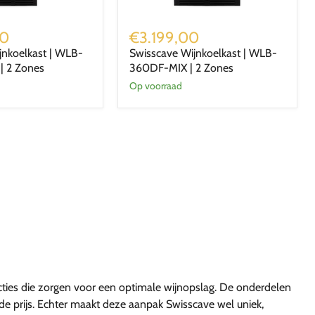
Swisscave
Wijnkoelkast
00
€3.199,00
|
jnkoelkast | WLB-
Swisscave Wijnkoelkast | WLB-
WLB-
| 2 Zones
360DF-MIX | 2 Zones
360DF-
MIX
Op voorraad
|
2
Zones
ties die zorgen voor een optimale wijnopslag. De onderdelen
in de prijs. Echter maakt deze aanpak Swisscave wel uniek,