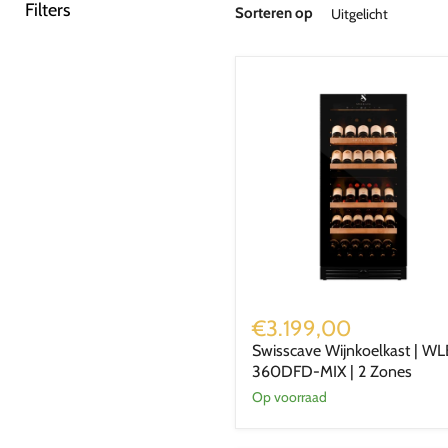
Filters
Sorteren op
Swisscave
Wijnkoelkast
€3.199,00
|
Swisscave Wijnkoelkast | WL
WLB-
360DFD-MIX | 2 Zones
360DFD-
MIX
Op voorraad
|
2
Zones