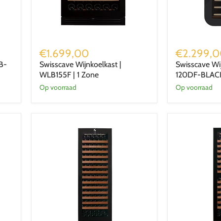
Swisscave
Swisscave
Wijnkoelkast
Wijnkoelkast
€1.699,00
€2.299,
|
|
B-
Swisscave Wijnkoelkast |
Swisscave Wi
WLB155F
WLB-
WLB155F | 1 Zone
120DF-BLACK
|
120DF-
1
BLACK
Op voorraad
Op voorraad
Zone
|
2
Zone