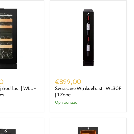
Swisscave
Wijnkoelkast
00
€899,00
|
jnkoelkast | WLU-
Swisscave Wijnkoelkast | WL30F
WL30F
es
| 1 Zone
|
1
Op voorraad
Zone