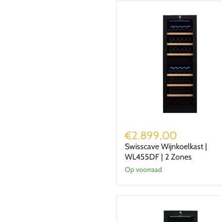
Swisscave
Wijnkoelkast
€2.899,00
|
Swisscave Wijnkoelkast |
WL455DF
WL455DF | 2 Zones
|
2
Op voorraad
Zones