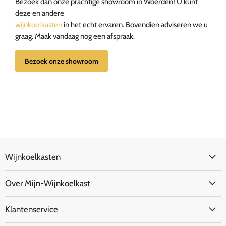
Bezoek dan onze prachtige showroom in Woerden! U kunt
Energieverbruik
145 kWh/jaar
deze en andere
wijnkoelkasten
in het echt ervaren. Bovendien adviseren we u
Klimaatklasse
N
graag. Maak vandaag nog een afspraak.
Bezoek onze showroom
Wijnkoelkasten
Over Mijn-Wijnkoelkast
Klantenservice