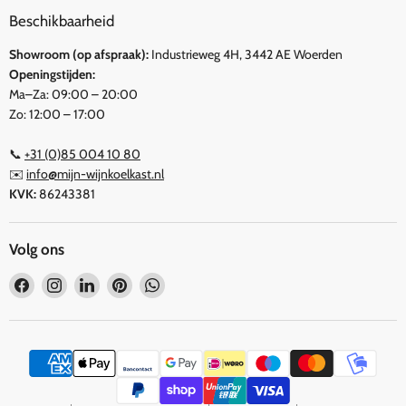
Beschikbaarheid
Showroom (op afspraak):
Industrieweg 4H, 3442 AE Woerden
Openingstijden:
Ma–Za: 09:00 – 20:00
Zo: 12:00 – 17:00
📞
+31 (0)85 004 10 80
✉️
info@mijn-wijnkoelkast.nl
KVK:
86243381
Volg ons
Vind
Vind
Vind
Vind
Vind
ons
ons
ons
ons
ons
op
op
op
op
op
Facebook
Instagram
LinkedIn
Pinterest
WhatsApp