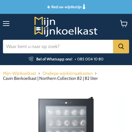
☀️ Red uw wijnfestijn 🌡️
Menu
Winke
bekijk
Bel of Whatsapp ons!
+ 085 004 10 80
Mijn-Wijnkoelkast
Ondiepe wijnklimaatkasten
Cavin Bierkoelkast | Northern Collection 82 | 82 liter