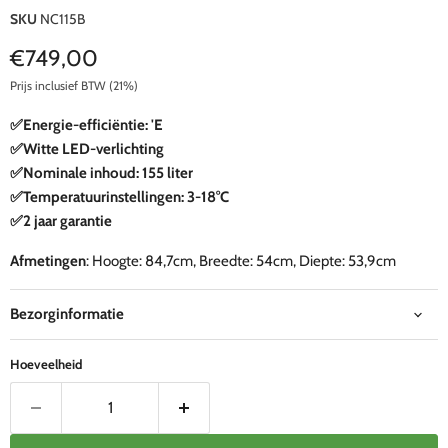
SKU
NC115B
Huidige prijs
€749,00
Prijs inclusief BTW (21%)
✅Energie-efficiëntie: 'E
✅Witte LED-verlichting
✅Nominale inhoud: 155 liter
✅Temperatuurinstellingen: 3-18°C
✅2 jaar garantie
Afmetingen
: Hoogte: 84,7cm, Breedte: 54cm, Diepte: 53,9cm
Bezorginformatie
Hoeveelheid