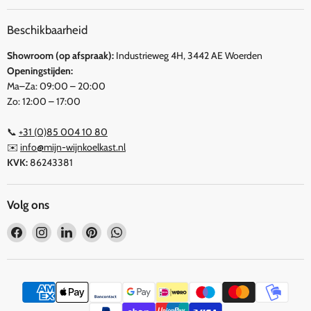
Beschikbaarheid
Showroom (op afspraak):
Industrieweg 4H, 3442 AE Woerden
Openingstijden:
Ma–Za: 09:00 – 20:00
Zo: 12:00 – 17:00
📞
+31 (0)85 004 10 80
✉️
info@mijn-wijnkoelkast.nl
KVK:
86243381
Volg ons
Vind
Vind
Vind
Vind
Vind
ons
ons
ons
ons
ons
op
op
op
op
op
Facebook
Instagram
LinkedIn
Pinterest
WhatsApp