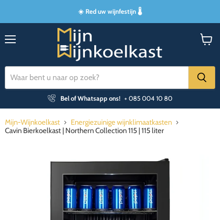
☀️ Red uw wijnfestijn 🌡️
Menu
Winke
bekijk
Bel of Whatsapp ons!
+ 085 004 10 80
Mijn-Wijnkoelkast
Energiezuinige wijnklimaatkasten
Cavin Bierkoelkast | Northern Collection 115 | 115 liter