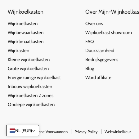
Wijnkoelkasten
Over Mijn-Wijnkoelkas
Wijnkoelkasten
Over ons
Wijnbewaarkasten
Wijnkoelkast showroom
Wijnklimaatkasten
FAQ
Wijnkasten
Duurzaamheid
Kleine wijnkoelkasten
Bedrijfsgegevens
Grote wijnkoelkasten
Blog
Energiezuinige wijnkoelkast
Word affiliate
Inbouw wijnkoelkasten
Wijnkoelkasten 2 zones
Ondiepe wijnkoelkasten
NL (EUR)
Zoeken
Algemene Voorwaarden
Privacy Policy
WebwinkelKeur