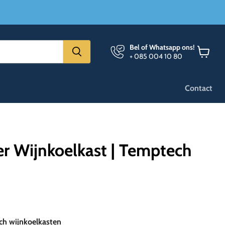
Bel of Whatsapp ons!
+ 085 004 10 80
Winkel
bekijken
Contact
ter Wijnkoelkast | Temptech
ch wijnkoelkasten