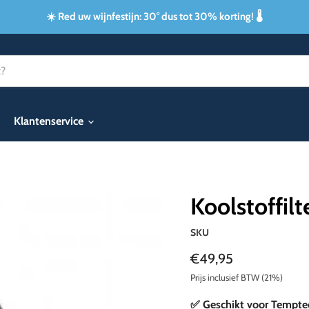
☀️ Red uw wijnfestijn: 30° dus tot 30% korting! 🌡️
Klantenservice
Koolstoffil
SKU
Huidige prijs
€49,95
Prijs inclusief BTW (21%)
✅ Geschikt voor Tempte