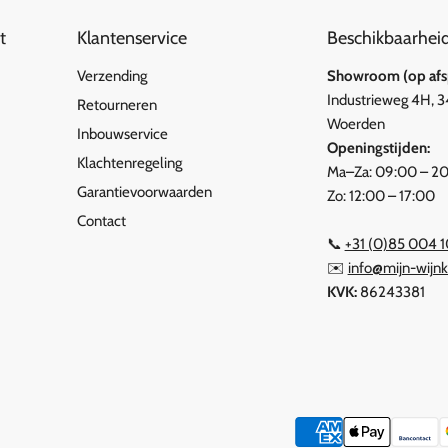
t
Klantenservice
Beschikbaarhei
Verzending
Showroom (op afsp
Industrieweg 4H, 
Retourneren
Woerden
Inbouwservice
Openingstijden:
Klachtenregeling
Ma–Za: 09:00 – 2
Garantievoorwaarden
Zo: 12:00 – 17:00
Contact
📞
+31 (0)85 004 
✉️
info@mijn-wijnk
KVK:
86243381