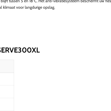
jft tussen 5 en 18°C. Het anti-vibratiesysteem beschermt uw flessen
 klimaat voor langdurige opslag.
RESERVE300XL