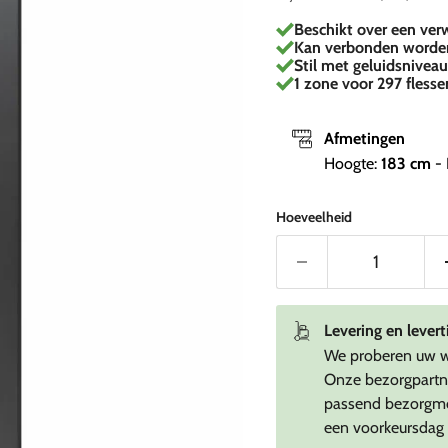
Beschikt over een ve
Kan verbonden worden
Stil met geluidsnivea
1 zone voor 297 flesse
Afmetingen
Hoogte:
183
cm
- 
Hoeveelheid
Levering en levert
We proberen uw wi
Onze bezorgpartne
passend bezorgmo
een voorkeursdag o