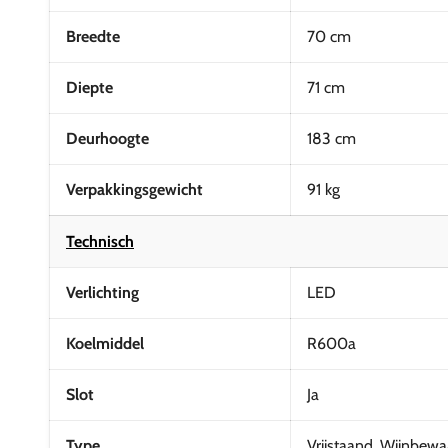
Breedte
70 cm
Diepte
71 cm
Deurhoogte
183 cm
Verpakkingsgewicht
91 kg
Technisch
Verlichting
LED
Koelmiddel
R600a
Slot
Ja
Type
Vrijstaand, Wijnbewa