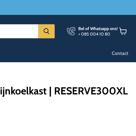
Bel of Whatsapp ons!
+ 085 004 10 80
Winkel
bekijken
Contact
Wijnkoelkast | RESERVE300XL