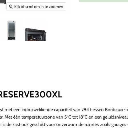
Klik of scrol om in te zoomen
ff RESERVE300XL
t met een indrukwekkende capaciteit van 294 flessen Bordeaux-fo
er. Met één temperatuurzone van 5°C tot 18°C en een geluidsniveau v
is de kast ook geschikt voor onverwarmde ruimtes zoals garages e