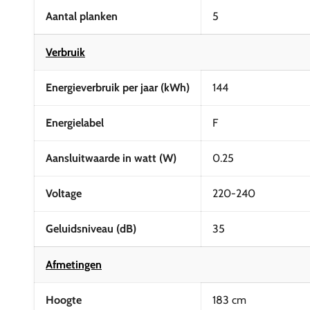
Aantal planken
5
Verbruik
Energieverbruik per jaar (kWh)
144
Energielabel
F
Aansluitwaarde in watt (W)
0.25
Voltage
220-240
Geluidsniveau (dB)
35
Afmetingen
Hoogte
183 cm