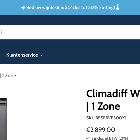
☀️ Red uw wijnfestijn: 30° dus tot 30% korting! 🌡️
Klantenservice
| 1 Zone
Climadiff 
| 1 Zone
SKU
RESERVE300XL
Huidige prijs
€2.899,00
Prijs inclusief BTW (21%)