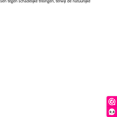
 tegen schadelijke trillingen, terwijl de natuurlijke
9,8