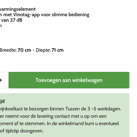
rwarmingselement
 met Vinotag-app voor slimme bediening
u van 37 dB
n
Breedte:
70
cm
- Diepte:
71
cm
Toevoegen aan winkelwagen
ijd
jnkoelkast te bezorgen binnen Tussen de 3 -5 werkdagen.
r neemt voor de levering contact met u op om een
ment af te stemmen. In de winkelmand kunt u eventueel
f tijdstip doorgeven.