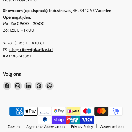
Showroom (op afspraak):
Industrieweg 4H, 3442 AE Woerden
Openingstijden:
Ma–Za: 09:00 – 20:00
Zo: 12:00 – 17:00
📞
+31 (0)85 004 10 80
✉️
info@mijn-wijnkoelkast.nl
KVK:
86243381
Volg ons
Vind
Vind
Vind
Vind
Vind
ons
ons
ons
ons
ons
op
op
op
op
op
Facebook
Instagram
LinkedIn
Pinterest
WhatsApp
Zoeken
Algemene Voorwaarden
Privacy Policy
WebwinkelKeur