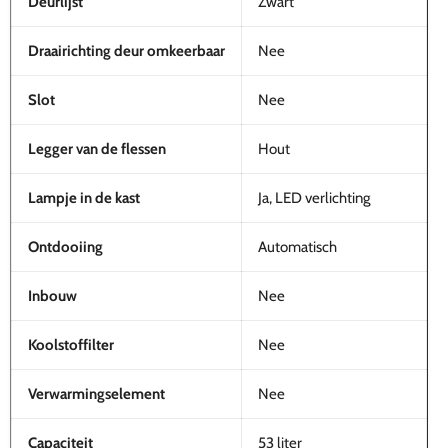
Deurlijst
Zwart
Draairichting deur omkeerbaar
Nee
Slot
Nee
Legger van de flessen
Hout
Lampje in de kast
Ja, LED verlichting
Ontdooiing
Automatisch
Inbouw
Nee
Koolstoffilter
Nee
Verwarmingselement
Nee
Capaciteit
53 liter