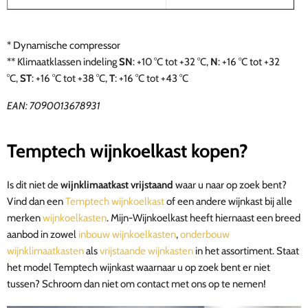
* Dynamische compressor
**
Klimaatklassen indeling
SN
: +10 °C tot +32 °C,
N
: +16 °C tot +32
°C,
ST
: +16 °C tot +38 °C,
T
: +16 °C tot +43 °C
EAN:
7090013678931
Temptech wijnkoelkast kopen?
Is dit niet de
w
ijnklimaatkast vrijstaand
waar u naar op zoek bent?
Vind dan een
Temptech wijnkoelkast
of een andere wijnkast bij alle
merken
wijnkoelkasten
. Mijn-Wijnkoelkast heeft hiernaast een breed
aanbod in zowel
inbouw wijnkoelkasten
,
onderbouw
wijnklimaatkasten
als
vrijstaande wijnkasten
in het assortiment. Staat
het model Temptech wijnkast waarnaar u op zoek bent er niet
tussen? Schroom dan niet om contact met ons op te nemen!