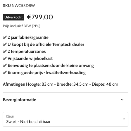
SKU
NWC53DBW
Huidige prijs
€799,00
Uitverkocht
Prijs inclusief BTW (21%)
✅ 2 jaar fabrieksgarantie
✅ U koopt bij de officiële Temptech dealer
✅ 2 temperatuurzones
✅ Vrijstaande wijnkoelkast
✅ Eenvoudig te plaatsen door de kleine omvang
✅ Enorm goede prijs - kwaliteitsverhouding
Afmetingen
Hoogte: 83 cm - Breedte: 34,5 cm - Diepte: 48 cm
Bezorginformatie
Kleur