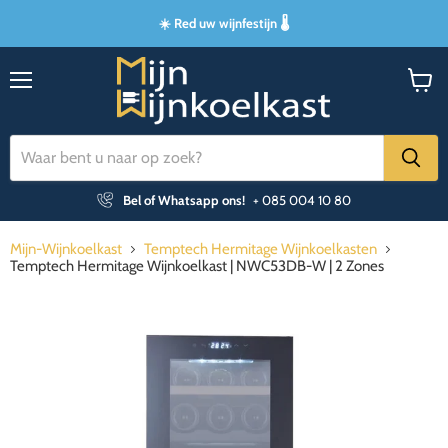
☀️ Red uw wijnfestijn 🌡️
Menu
Winke
bekijk
Bel of Whatsapp ons!
+ 085 004 10 80
Mijn-Wijnkoelkast
Temptech Hermitage Wijnkoelkasten
Temptech Hermitage Wijnkoelkast | NWC53DB-W | 2 Zones