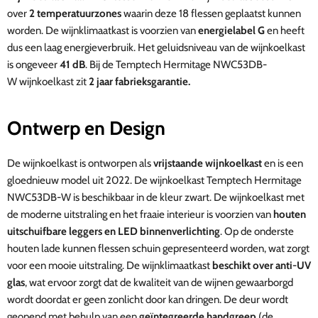
over
2 temperatuurzones
waarin deze 18 flessen geplaatst kunnen
worden. De wijnklimaatkast is voorzien van
energielabel G
en heeft
dus een laag energieverbruik. Het geluidsniveau van de wijnkoelkast
is ongeveer
41 dB
. Bij de Temptech
Hermitage NWC53DB-
W
wijnkoelkast zit
2 jaar fabrieksgarantie.
Ontwerp en Design
De wijnkoelkast is ontworpen als
vrijstaande wijnkoelkast
en is een
gloednieuw model uit 2022. De wijnkoelkast Temptech
Hermitage
NWC53DB-W
is beschikbaar in de kleur zwart. De wijnkoelkast met
de moderne uitstraling en het fraaie interieur is voorzien van
houten
uitschuifbare leggers en LED binnenverlichting
. Op de onderste
houten lade kunnen flessen schuin gepresenteerd worden, wat zorgt
voor een mooie uitstraling. De wijnklimaatkast
beschikt over anti-UV
glas
, wat ervoor zorgt dat de kwaliteit van de wijnen gewaarborgd
wordt doordat er geen zonlicht door kan dringen. De deur wordt
geopend met behulp van een
geïntegreerde handgreep
(de